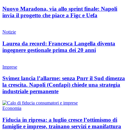
Nuovo Maradona, via allo sprint finale: Napoli
invia il progetto che piace a Figc e Uefa
Notizie
Laurea da record: Francesca Langella diventa
ingegnere gestionale prima dei 20 anni
Imprese
Svimez lancia l’allarme: senza Pnrr il Sud dimezza
la crescita. Napoli (Confapi) chiede una strategia
industriale permanente
Economia
Fiducia in ripresa: a luglio cresce l’ottimismo di
famiglie e imprese, trainano servizi e manifattura