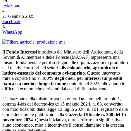
Di
redazione
-
21 Gennaio 2025
Facebook
X
WhatsApp
Il
Fondo Interessi
introdotto dal Ministero dell’Agricoltura, della
Sovranità Alimentare e delle Foreste (MASAF) rappresenta una
misura fondamentale per il sostegno alle organizzazioni di produttori
e ai relativi consorzi nei settori
olivicolo-oleario, agrumicolo e
lattiero-caseario del comparto ovi-caprino
. Questo intervento
mira a coprire fino al
100% degli oneri per interessi sui prestiti
bancari a medio e lungo termine
contratti nel 2023, alleviando le
difficoltà economiche derivanti dai costi di finanziamento.
L’attuazione della misura trova il suo fondamento nell’articolo 1,
comma 4-bis del decreto-legge 15 maggio 2024, n. 63, convertito
con modificazioni dalla legge 12 luglio 2024, n. 101, registrato dalla
Corte dei Conti e pubblicato sulla
Gazzetta Ufficiale n. 268 del 15
novembre 2024
. Questa iniziativa, oltre a offrire un significativo
aiuto economico, mira a incentivare il consolidamento e la crescita
delle aziende del settore.