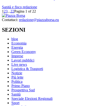
Sanità e fisco
redazione
1
2
3
...
22
Pagina 1 of 22
Contattaci:
redazione@piazzaborsa.eu
SEZIONI
blog
Economia
Energia
Green Economy
Imprese
Lavori pubblici
Live news
Logistica & Trasporti
Notizie
Più lette
Politica
Primo Piano
Prospettiva Sud
Sanità
Speciale Elezioni Regionali
Sport