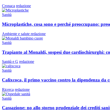
Cronaca
redazione
Sanità
Microplastiche, cosa sono e perché preoccupano: prese
Ambiente e salute
redazione
Sanità
Trapianto al Monaldi, sospesi due cardiochirurghi: conte
Sanità e G
redazione
Sanità
Calixcoca, il primo vaccino contro la dipendenza da co
Ricerca
redazione
Sanità
Cassazione: no allo storno prudenziale dei crediti sanit