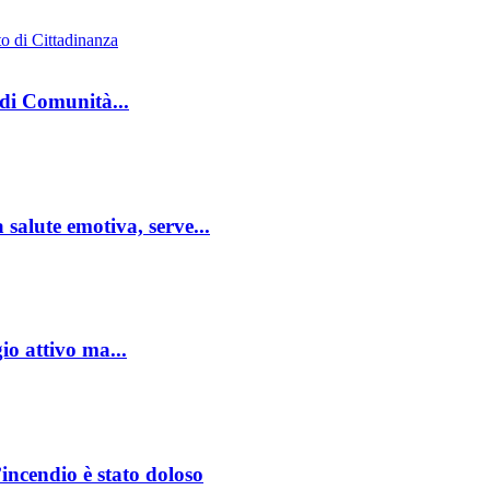
di Comunità...
 salute emotiva, serve...
io attivo ma...
’incendio è stato doloso