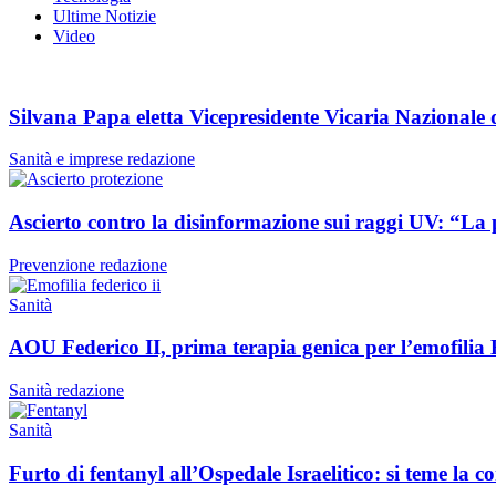
Ultime Notizie
Video
Silvana Papa eletta Vicepresidente Vicaria Nazionale 
Sanità e imprese
redazione
Ascierto contro la disinformazione sui raggi UV: “La 
Prevenzione
redazione
Sanità
AOU Federico II, prima terapia genica per l’emofilia
Sanità
redazione
Sanità
Furto di fentanyl all’Ospedale Israelitico: si teme la c