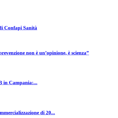
di Confapi Sanità
prevenzione non è un’opinione, è scienza”
 B in Campania:...
ommercializzazione di 20...