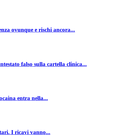
nza ovunque e rischi ancora...
stato falso sulla cartella clinica...
caina entra nella...
ari. I ricavi vanno...