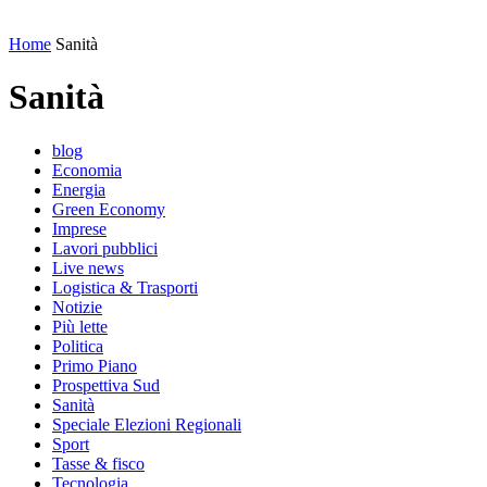
Home
Sanità
Sanità
blog
Economia
Energia
Green Economy
Imprese
Lavori pubblici
Live news
Logistica & Trasporti
Notizie
Più lette
Politica
Primo Piano
Prospettiva Sud
Sanità
Speciale Elezioni Regionali
Sport
Tasse & fisco
Tecnologia