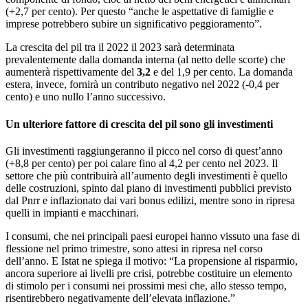
(+2,7 per cento). Per questo “anche le aspettative di famiglie e
imprese potrebbero subire un significativo peggioramento”.
La crescita del pil tra il 2022 il 2023 sarà determinata
prevalentemente dalla domanda interna (al netto delle scorte) che
aumenterà rispettivamente del
3,2
e del 1,9 per cento. La domanda
estera, invece, fornirà un contributo negativo nel 2022 (-0,4 per
cento) e uno nullo l’anno successivo.
Un ulteriore fattore di crescita del pil sono gli investimenti
Gli investimenti raggiungeranno il picco nel corso di quest’anno
(+8,8 per cento) per poi calare fino al 4,2 per cento nel 2023. Il
settore che più contribuirà all’aumento degli investimenti è quello
delle costruzioni, spinto dal piano di investimenti pubblici previsto
dal Pnrr e inflazionato dai vari bonus edilizi, mentre sono in ripresa
quelli in impianti e macchinari.
I consumi, che nei principali paesi europei hanno vissuto una fase di
flessione nel primo trimestre, sono attesi in ripresa nel corso
dell’anno. E Istat ne spiega il motivo: “La propensione al risparmio,
ancora superiore ai livelli pre crisi, potrebbe costituire un elemento
di stimolo per i consumi nei prossimi mesi che, allo stesso tempo,
risentirebbero negativamente dell’elevata inflazione.”