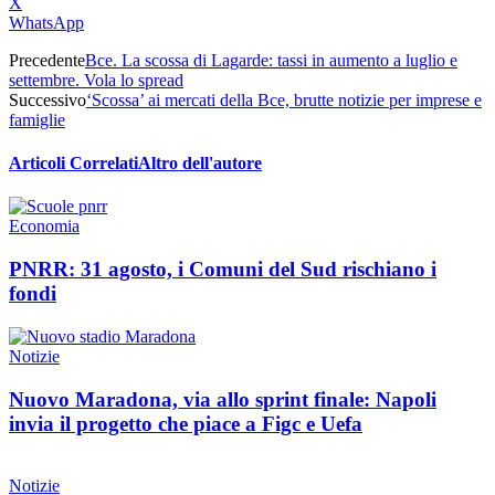
X
WhatsApp
Precedente
Bce. La scossa di Lagarde: tassi in aumento a luglio e
settembre. Vola lo spread
Successivo
‘Scossa’ ai mercati della Bce, brutte notizie per imprese e
famiglie
Articoli Correlati
Altro dell'autore
Economia
PNRR: 31 agosto, i Comuni del Sud rischiano i
fondi
Notizie
Nuovo Maradona, via allo sprint finale: Napoli
invia il progetto che piace a Figc e Uefa
Notizie