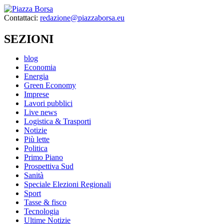
Contattaci:
redazione@piazzaborsa.eu
SEZIONI
blog
Economia
Energia
Green Economy
Imprese
Lavori pubblici
Live news
Logistica & Trasporti
Notizie
Più lette
Politica
Primo Piano
Prospettiva Sud
Sanità
Speciale Elezioni Regionali
Sport
Tasse & fisco
Tecnologia
Ultime Notizie