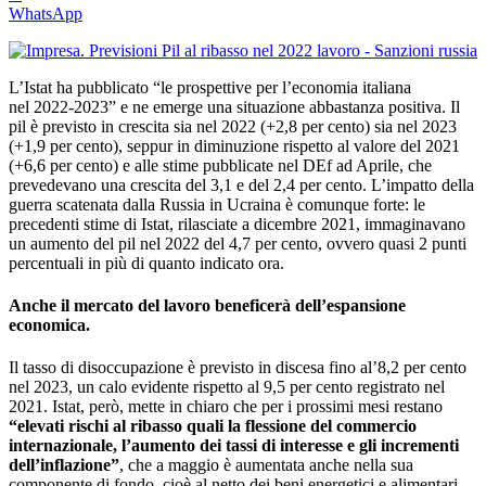
WhatsApp
L’Istat ha pubblicato “le prospettive per l’economia italiana
nel 2022-2023” e ne emerge una situazione abbastanza positiva. Il
pil è previsto in crescita sia nel 2022 (+2,8 per cento) sia nel 2023
(+1,9 per cento), seppur in diminuzione rispetto al valore del 2021
(+6,6 per cento) e alle stime pubblicate nel DEf ad Aprile, che
prevedevano una crescita del 3,1 e del 2,4 per cento. L’impatto della
guerra scatenata dalla Russia in Ucraina è comunque forte: le
precedenti stime di Istat, rilasciate a dicembre 2021, immaginavano
un aumento del pil nel 2022 del 4,7 per cento, ovvero quasi 2 punti
percentuali in più di quanto indicato ora.
Anche il mercato del lavoro beneficerà dell’espansione
economica
.
Il tasso di disoccupazione è previsto in discesa fino al’8,2 per cento
nel 2023, un calo evidente rispetto al 9,5 per cento registrato nel
2021. Istat, però, mette in chiaro che per i prossimi mesi restano
“elevati rischi al ribasso quali la flessione del commercio
internazionale, l’aumento dei tassi di interesse e gli incrementi
dell’inflazione”
, che a maggio è aumentata anche nella sua
componente di fondo, cioè al netto dei beni energetici e alimentari