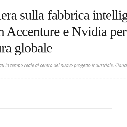
lera sulla fabbrica intelli
n Accenture e Nvidia per
ura globale
ati in tempo reale al centro del nuovo progetto industriale. Cian