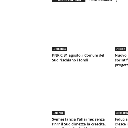
Economia
Notizie
PNRR: 31 agosto, i Comuni del
Nuovo 
Sud rischiano i fondi
sprint f
progett
Imprese
Economi
Svimez lancia l’allarme: senza
Fiducia 
Pnrr il Sud dimezza la crescita.
cresce 