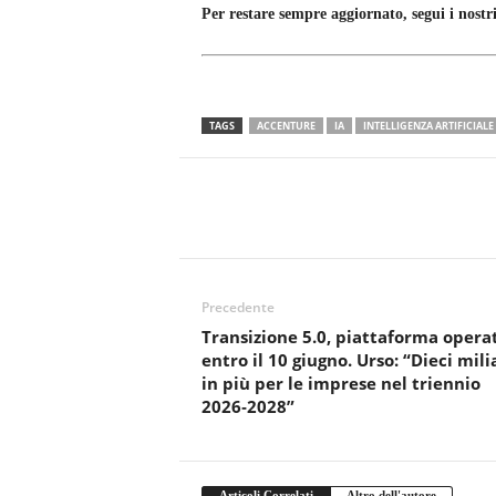
Per restare sempre aggiornato, segui i nostri
TAGS
ACCENTURE
IA
INTELLIGENZA ARTIFICIALE
Precedente
Transizione 5.0, piattaforma opera
entro il 10 giugno. Urso: “Dieci mili
in più per le imprese nel triennio
2026‑2028”
Articoli Correlati
Altro dell'autore