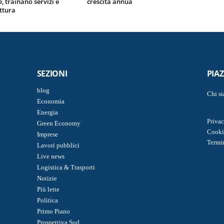
, trainano servizi e
crescita annua
ttura
SEZIONI
PIA
blog
Chi s
Economia
Energia
Privac
Green Economy
Cooki
Imprese
Termi
Lavori pubblici
Live news
Logistica & Trasporti
Notizie
Più lette
Politica
Primo Piano
Prospettiva Sud