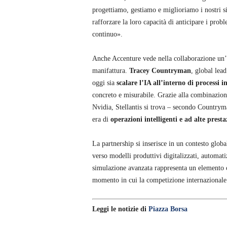
progettiamo, gestiamo e miglioriamo i nostri si
rafforzare la loro capacità di anticipare i pro
continuo».
Anche Accenture vede nella collaborazione un’opp
manifattura.
Tracey Countryman
, global lea
oggi sia
scalare l’IA all’interno di processi i
concreto e misurabile. Grazie alla combinazione
Nvidia, Stellantis si trova – secondo Countryma
era di
operazioni intelligenti e ad alte presta
La partnership si inserisce in un contesto globa
verso modelli produttivi digitalizzati, automatiz
simulazione avanzata rappresenta un elemento ch
momento in cui la competizione internazionale 
Leggi le notizie di
Piazza Borsa