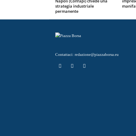
Napoli (Confapi) chiede una
imprese
strategia industriale
manifa
permanente
Contattaci:
redazione@piazzaborsa.eu