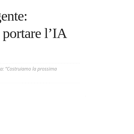
gente:
 portare l’IA
cia: “Costruiamo la prossima