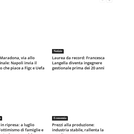
Notizie
Maradona, via allo
Laurea da record: Francesca
inale: Napoli invia il
Langella diventa ingegnere
o che piace a Figc e Uefa
gestionale prima dei 20 anni
a
Economia
in ripresa: a luglio
Prezzi alla produzione:
l’ottimismo di famiglie e
industria stabile, rallenta la