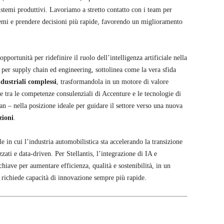
stemi produttivi. Lavoriamo a stretto contatto con i team per
blemi e prendere decisioni più rapide, favorendo un miglioramento
ortunità per ridefinire il ruolo dell’intelligenza artificiale nella
d per supply chain ed engineering, sottolinea come la vera sfida
ndustriali complessi
, trasformandola in un motore di valore
 tra le competenze consulenziali di Accenture e le tecnologie di
n – nella posizione ideale per guidare il settore verso una nuova
zioni
.
le in cui l’industria automobilistica sta accelerando la transizione
zati e data‑driven. Per Stellantis, l’integrazione di IA e
iave per aumentare efficienza, qualità e sostenibilità, in un
richiede capacità di innovazione sempre più rapide.