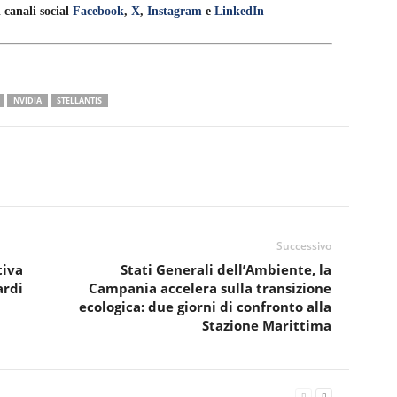
 canali social
Facebook
,
X
,
Instagram
e
LinkedIn
NVIDIA
STELLANTIS
Successivo
tiva
Stati Generali dell’Ambiente, la
ardi
Campania accelera sulla transizione
ecologica: due giorni di confronto alla
Stazione Marittima