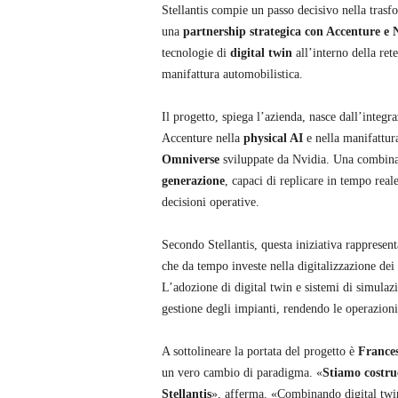
Stellantis compie un passo decisivo nella trasfo
una
partnership strategica con Accenture e 
tecnologie di
digital twin
all’interno della ret
manifattura automobilistica.
Il progetto, spiega l’azienda, nasce dall’integra
Accenture nella
physical AI
e nella manifattura
Omniverse
sviluppate da Nvidia. Una combina
generazione
, capaci di replicare in tempo reale
decisioni operative.
Secondo Stellantis, questa iniziativa rappresent
che da tempo investe nella digitalizzazione dei
L’adozione di digital twin e sistemi di simulazi
gestione degli impianti, rendendo le operazion
A sottolineare la portata del progetto è
Frances
un vero cambio di paradigma. «
Stiamo costru
Stellantis
», afferma. «Combinando digital twin