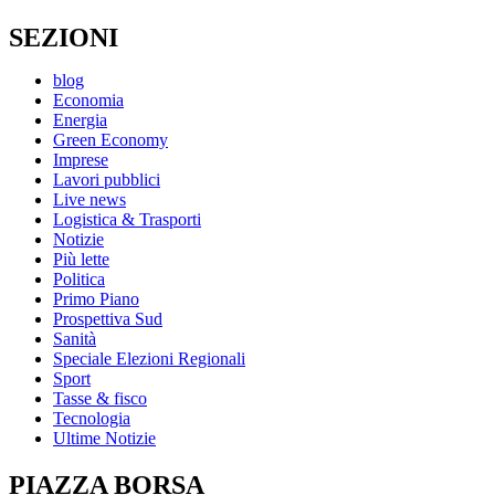
SEZIONI
blog
Economia
Energia
Green Economy
Imprese
Lavori pubblici
Live news
Logistica & Trasporti
Notizie
Più lette
Politica
Primo Piano
Prospettiva Sud
Sanità
Speciale Elezioni Regionali
Sport
Tasse & fisco
Tecnologia
Ultime Notizie
PIAZZA BORSA