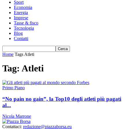
Sport
Economia
Energia
Imprese
Tasse & fisco
Tecnologia
Blog
Contatti
Home
Tags
Atleti
Tag: Atleti
Primo Piano
“No pain no gain”, la Top10 degli atleti più pagati
al...
Nicola Marrone
Contattaci:
redazione@piazzaborsa.eu