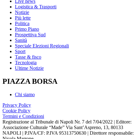
Live news
Logistica & Trasporti
Notizie
Più lette
Politica
Primo Piano
Prospettiva Sud
Sanità
Speciale Elezioni Regionali
Sport
Tasse & fisco
Tecnologia
Ultime Notizie
PIAZZA BORSA
Chi siamo
Privacy Policy
Cookie Policy
Termini e Condizioni
Registrazione al Tribunale di Napoli Nr. 7 del 7/04/2022 | Editore:
Associazione Culturale “Made” Via Sant’Aspreno, 13, 80133
NAPOLI | P.IVA/CF: P.IVA 95313750630 | Direttore responsabile:
Nicola Marrone