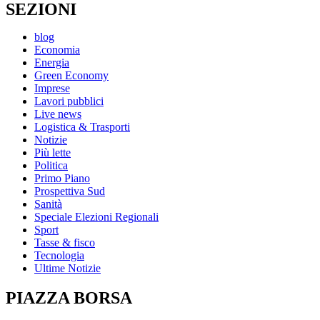
SEZIONI
blog
Economia
Energia
Green Economy
Imprese
Lavori pubblici
Live news
Logistica & Trasporti
Notizie
Più lette
Politica
Primo Piano
Prospettiva Sud
Sanità
Speciale Elezioni Regionali
Sport
Tasse & fisco
Tecnologia
Ultime Notizie
PIAZZA BORSA