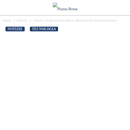
Home
Notizie
Twitter: la spunta Elon Musk, affare da 44 miliardi di dollari
NOTIZIE
TECNOLOGIA