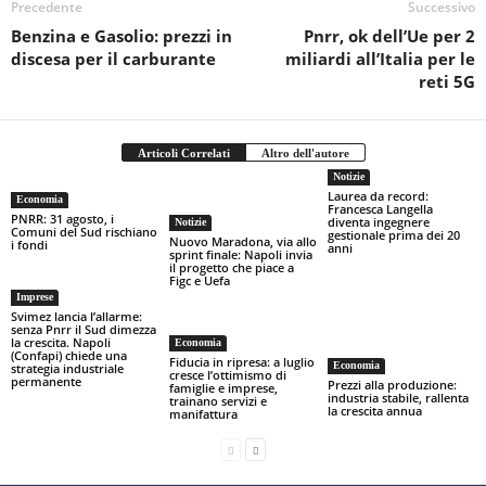
Precedente
Successivo
Benzina e Gasolio: prezzi in
Pnrr, ok dell’Ue per 2
discesa per il carburante
miliardi all’Italia per le
reti 5G
Articoli Correlati
Altro dell'autore
Notizie
Laurea da record:
Economia
Francesca Langella
PNRR: 31 agosto, i
diventa ingegnere
Notizie
Comuni del Sud rischiano
gestionale prima dei 20
Nuovo Maradona, via allo
i fondi
anni
sprint finale: Napoli invia
il progetto che piace a
Figc e Uefa
Imprese
Svimez lancia l’allarme:
senza Pnrr il Sud dimezza
la crescita. Napoli
Economia
(Confapi) chiede una
Fiducia in ripresa: a luglio
Economia
strategia industriale
cresce l’ottimismo di
permanente
Prezzi alla produzione:
famiglie e imprese,
industria stabile, rallenta
trainano servizi e
la crescita annua
manifattura