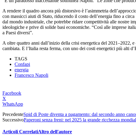
“È un paradosso inaccettabile sottolinea Napoli. “Le zone che producon
A rendere il quadro ancora più distorsivo è l’asimmetria dell’approcc
con massicci aiuti di Stato, riducendo il costo dell’energia fino a cir
dal mondo industriale, che potrebbe ridare competitività alle nostre impr
ideologiche e prive di solide basi economiche. “Così alle imprese ita
a Paesi diversi”.
A oltre quattro anni dall’inizio della crisi energetica del 2021–2022, e
cambiata. E l’Italia resta ferma, con uno dei costi energetici più alti 
TAGS
Confapi
energia
Francesco Napoli
Facebook
X
WhatsApp
Precedente
Spid di Poste diventa a pagamento: dal secondo anno cano
Successivo
Paperoni senza freni: nel 2025 la grande ricchezza mondiale è
Articoli Correlati
Altro dell'autore