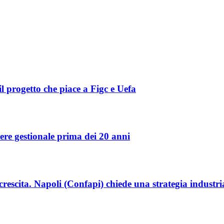
l progetto che piace a Figc e Uefa
re gestionale prima dei 20 anni
crescita. Napoli (Confapi) chiede una strategia industr