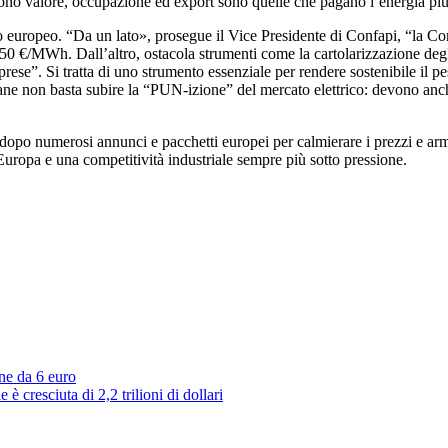
o valore, occupazione ed export sono quelle che pagano l’energia più ca
io europeo. “Da un lato», prosegue il Vice Presidente di Confapi, “la 
ca 50 €/MWh. Dall’altro, ostacola strumenti come la cartolarizzazione deg
ese”. Si tratta di uno strumento essenziale per rendere sostenibile il pes
liane non basta subire la “PUN-izione” del mercato elettrico: devono an
 dopo numerosi annunci e pacchetti europei per calmierare i prezzi e armon
d’Europa e una competitività industriale sempre più sotto pressione.
ne da 6 euro
 cresciuta di 2,2 trilioni di dollari