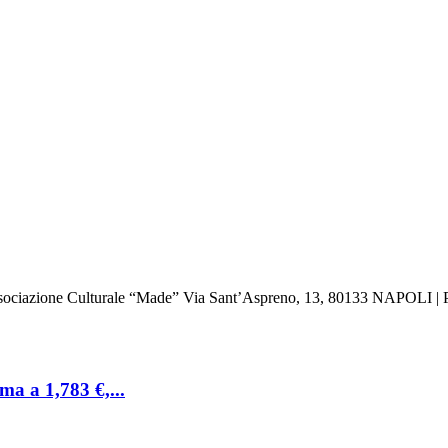
: Associazione Culturale “Made” Via Sant’Aspreno, 13, 80133 NAPOLI | 
ma a 1,783 €,...