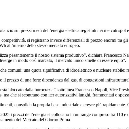
ilancio sui prezzi medi dell’energia elettrica registrati nei mercati spot 
competitività, si registrano invece differenziali di prezzo enormi tra 
h all’interno dello stesso mercato europeo.
nalizza pesantemente il nostro sistema produttivo”, dichiara Francesco N
ia diverge in modo così marcato, il mercato unico smette di essere equo”.
che comuni: una quota significativa di idroelettrico e nucleare stabile; re
 il prezzo di una forte dipendenza dal gas, di congestioni infrastrutturali 
 resta bloccato dalla burocrazia” sottolinea Francesco Napoli, Vice Presi
s, ma che si scontrano con iter autorizzativi lunghi, frammentati e spess
estimenti, consolida la propria base industriale e cresce più rapidamente
l 2025 i prezzi dell’energia si collocano in un range compreso tra 110 e
ionamento del Mercato del Giorno Prima.