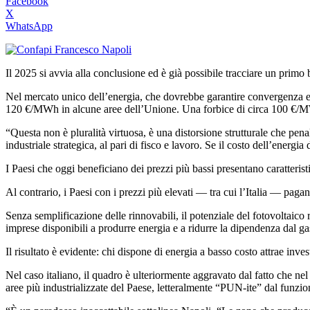
Facebook
X
WhatsApp
Il 2025 si avvia alla conclusione ed è già possibile tracciare un primo b
Nel mercato unico dell’energia, che dovrebbe garantire convergenza e 
120 €/MWh in alcune aree dell’Unione. Una forbice di circa 100 €/MW
“Questa non è pluralità virtuosa, è una distorsione strutturale che pe
industriale strategica, al pari di fisco e lavoro. Se il costo dell’energ
I Paesi che oggi beneficiano dei prezzi più bassi presentano caratteristi
Al contrario, i Paesi con i prezzi più elevati — tra cui l’Italia — pagano
Senza semplificazione delle rinnovabili, il potenziale del fotovoltaico
imprese disponibili a produrre energia e a ridurre la dipendenza dal ga
Il risultato è evidente: chi dispone di energia a basso costo attrae inv
Nel caso italiano, il quadro è ulteriormente aggravato dal fatto che ne
aree più industrializzate del Paese, letteralmente “PUN-ite” dal funz