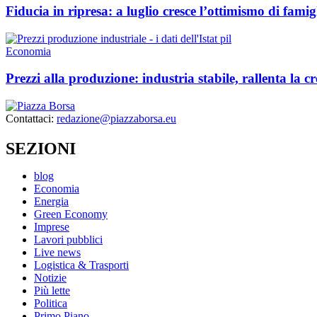
Fiducia in ripresa: a luglio cresce l’ottimismo di famig
Economia
Prezzi alla produzione: industria stabile, rallenta la c
Contattaci:
redazione@piazzaborsa.eu
SEZIONI
blog
Economia
Energia
Green Economy
Imprese
Lavori pubblici
Live news
Logistica & Trasporti
Notizie
Più lette
Politica
Primo Piano