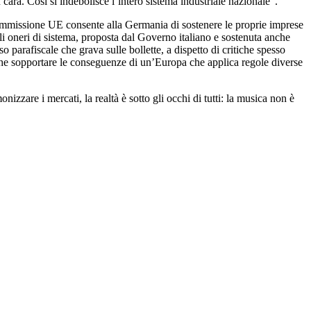
ra. Così si indebolisce l’intero sistema industriale nazionale”.
Commissione UE consente alla Germania di sostenere le proprie imprese
li oneri di sistema, proposta dal Governo italiano e sostenuta anche
o parafiscale che grava sulle bollette, a dispetto di critiche spesso
che sopportare le conseguenze di un’Europa che applica regole diverse
izzare i mercati, la realtà è sotto gli occhi di tutti: la musica non è