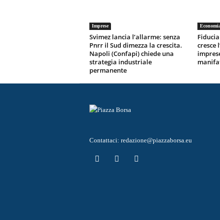
Imprese
Economi
Svimez lancia l’allarme: senza
Fiducia 
Pnrr il Sud dimezza la crescita.
cresce 
Napoli (Confapi) chiede una
imprese
strategia industriale
manifa
permanente
Contattaci:
redazione@piazzaborsa.eu