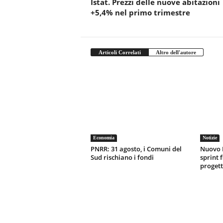
Istat. Prezzi delle nuove abitazioni
+5,4% nel primo trimestre
Articoli Correlati
Altro dell'autore
Economia
Notizie
PNRR: 31 agosto, i Comuni del
Nuovo 
Sud rischiano i fondi
sprint f
progett