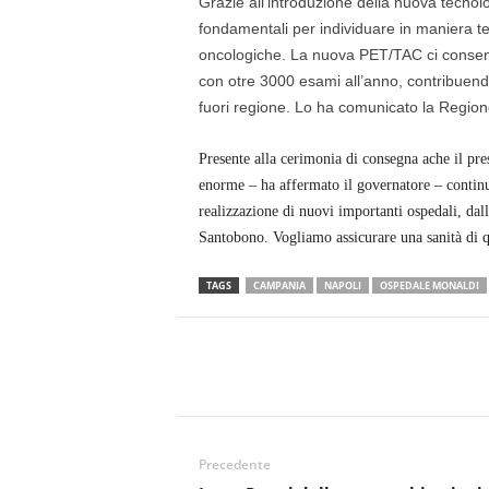
Grazie all’introduzione della nuova tecnolog
fondamentali per individuare in maniera te
oncologiche. La nuova PET/TAC ci consentir
con otre 3000 esami all’anno, contribuendo
fuori regione. Lo ha comunicato la Regio
Presente alla cerimonia di consegna ache il pr
enorme – ha affermato il governatore – contin
realizzazione di nuovi importanti ospedali, da
Santobono. Vogliamo assicurare una sanità di qu
TAGS
CAMPANIA
NAPOLI
OSPEDALE MONALDI
Precedente