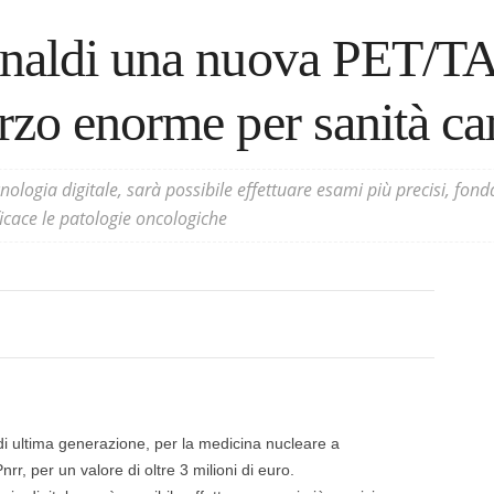
naldi una nuova PET/T
rzo enorme per sanità c
nologia digitale, sarà possibile effettuare esami più precisi, fo
icace le patologie oncologiche
i ultima generazione, per la medicina nucleare a
nrr, per un valore di oltre 3 milioni di euro.