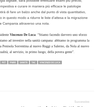
ia digitale, sarà possibile effettuare esami più precisi,
mpestiva e curare in maniera più efficace le patologie
à di fare un balzo anche dal punto di vista quantitativo,
 in questo modo a ridurre le liste d’attesa e la migrazione
ne Campania attraverso una nota.
esidente
Vincenzo De Luca
. “Stiamo facendo davvero uno sforzo
uiamo ad investire nella sanità campana: abbiamo in programma la
lla Penisola Sorrentina al nuovo Ruggi a Salerno, da Nola al nuovo
alità, al servizio, in primo luogo, della povera gente”.
PET
PNRR
SANITÀ
TAC
VINCENZO DE LUCA
Successivo