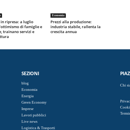
a
Economia
in ripresa: a luglio
Prezzi alla produzione:
l’ottimismo di famiglie e
industria stabile, rallenta la
, trainano servizi e
crescita annua
ttura
SEZIONI
PIA
blog
Chi s
Economia
Energia
Privac
Green Economy
Cooki
Imprese
Termi
Lavori pubblici
Live news
Logistica & Trasporti