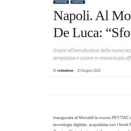
NOTIZIE
SANITÀ
Napoli. Al Mo
s
a
De Luca: “Sfo
Grazie all’introduzione della nuova tec
tempestiva e curare in maniera più eff
Di
redazione
-
23 Giugno 2023
Inaugurata al Monaldi la nuova PET/TAC d
tecnologia digitale, acquistata con i fondi P