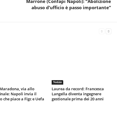
Marrone (Confapi Napoli): “Abolizione
abuso d’ufficio è passo importante”
Notizie
Maradona, via allo
Laurea da record: Francesca
inale: Napoli invia il
Langella diventa ingegnere
o che piace a Figc e Uefa
gestionale prima dei 20 anni