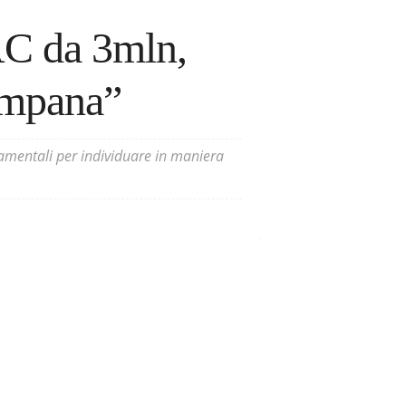
AC da 3mln,
ampana”
ndamentali per individuare in maniera