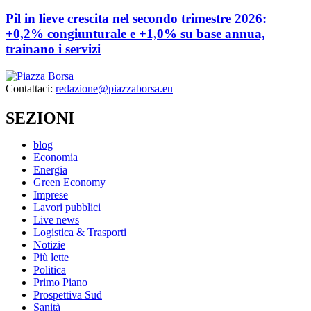
Pil in lieve crescita nel secondo trimestre 2026:
+0,2% congiunturale e +1,0% su base annua,
trainano i servizi
Contattaci:
redazione@piazzaborsa.eu
SEZIONI
blog
Economia
Energia
Green Economy
Imprese
Lavori pubblici
Live news
Logistica & Trasporti
Notizie
Più lette
Politica
Primo Piano
Prospettiva Sud
Sanità