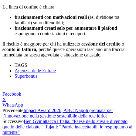
La linea di confine è chiara:
frazionamenti con motivazioni reali
(es. divisione tra
familiari) sono difendibili;
frazionamenti creati solo per aumentare il plafond
espongono a contestazioni e recuperi.
Il rischio è maggiore per chi ha utilizzato
cessione del credito
o
sconto in fattura
, perché queste operazioni lasciano una traccia
immediata tra spesa agevolata e situazione catastale.
TAGS
Agenzia delle Entrate
Superbonus
Facebook
X
WhatsApp
Precedente
Impact Award 2026, ABC Napoli premiata per
l’innovazione nella gestione sostenibile della rete idrica
Successivo
Ben Gvir attacca l’Italia: “Paese dello stivale diventato
quello delle ciabatte”. Tajani: “Parole inaccettabili, le respingiamo al
mittente”