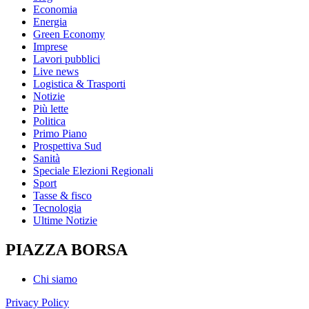
Economia
Energia
Green Economy
Imprese
Lavori pubblici
Live news
Logistica & Trasporti
Notizie
Più lette
Politica
Primo Piano
Prospettiva Sud
Sanità
Speciale Elezioni Regionali
Sport
Tasse & fisco
Tecnologia
Ultime Notizie
PIAZZA BORSA
Chi siamo
Privacy Policy