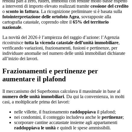
rendita pari a zero, ruderi, immobili con rendite molto basse rispetto
a interventi di importo elevato realizzati tramite
cessione del credito
o
sconto in fattura
. La ricognizione preliminare si è basata sulla
fotointerpretazione delle ortofoto Agea
, sovrapposte alla
cartografia catastale, coprendo oltre il
65% del territorio
nazionale
.
La novità del 2026 è l’ampiezza del raggio d’azione: l’Agenzia
ricostruisce
tutta la vicenda catastale dell’unità immobiliare
,
verificando variazioni, frazionamenti, fusioni e pertinenze, per
individuare anomalie nel numero delle unità immobiliari dichiarate
all’inizio dei lavori.
Frazionamenti e pertinenze per
aumentare il plafond
Il meccanismo del Superbonus calcolava il massimale in base al
numero delle unità immobiliari
. Da qui la convenienza, in molti
casi, a moltiplicarle prima dei lavori:
nelle villette, il frazionamento
raddoppiava
il plafond;
nei condomini, il conteggio includeva anche le
pertinenze
;
scorporare cantine accatastate insieme agli appartamenti
raddoppiava le unità
e quindi le spese ammissibili.