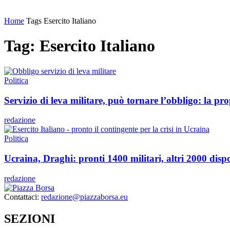
Home
Tags
Esercito Italiano
Tag: Esercito Italiano
Politica
Servizio di leva militare, può tornare l’obbligo: la pr
redazione
Politica
Ucraina, Draghi: pronti 1400 militari, altri 2000 dispo
redazione
Contattaci:
redazione@piazzaborsa.eu
SEZIONI