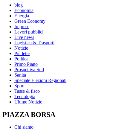
blog
Economia
Energia
Green Economy
Imprese
Lavori pubblici
Live news
Logistica & Trasporti
Notizie
Più lette
Politica
Primo Piano
Prospettiva Sud
Sanità
Speciale Elezioni Regionali
Sport
Tasse & fisco
Tecnologia
Ultime Notizie
PIAZZA BORSA
Chi siamo