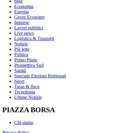
blog
Economia
Energia
Green Economy
Imprese
Lavori pubblici
Live news
Logistica & Trasporti
Notizie
Più lette
Politica
Primo Piano
Prospettiva Sud
Sanità
Speciale Elezioni Regionali
Sport
Tasse & fisco
Tecnologia
Ultime Notizie
PIAZZA BORSA
Chi siamo
Privacy Policy