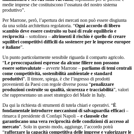
medie imprese che costituiscono l’ossatura del nostro sistema
produttivo”.
Per Marrone, però, l’apertura dei mercati non può essere disgiunta
da una solida architettura regolatoria. “
Ogni accordo di libero
scambio deve essere costruito su basi di reale equilibrio e
reciprocità
– sottolinea –
altrimenti il rischio è quello di creare
squilibri competitivi difficili da sostenere per le imprese europee
e italiane
”.
Un punto particolarmente sensibile riguarda il comparto agricolo.
“
Le preoccupazioni espresse da alcune filiere non possono
essere sottovalutate
– avverte Marrone –
parliamo di temi centrali
come competitività, sostenibilità ambientale e standard
produttivi
”. Il timore, spiega, è che l’ingresso di prodotti
provenienti da Paesi con regole diverse possa “
penalizzare
produzioni costruite su qualità, sicurezza e tracciabilità
”, valori
che rappresentano un asset strategico del Made in Italy.
Da qui la richiesta di strumenti di tutela chiari e operativi. “
È
fondamentale introdurre meccanismi di salvaguardia efficaci
–
rimarca il presidente di Confapi Napoli –
e clausole che
garantiscano una vera reciprocità delle condizioni di accesso al
mercato
”. Solo in questo modo, aggiunge, l’accordo potrà
“
rafforzare la capacità competitiva delle imprese e valorizzare le