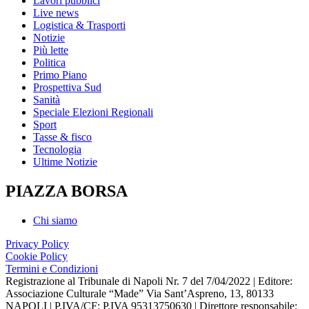
Lavori pubblici
Live news
Logistica & Trasporti
Notizie
Più lette
Politica
Primo Piano
Prospettiva Sud
Sanità
Speciale Elezioni Regionali
Sport
Tasse & fisco
Tecnologia
Ultime Notizie
PIAZZA BORSA
Chi siamo
Privacy Policy
Cookie Policy
Termini e Condizioni
Registrazione al Tribunale di Napoli Nr. 7 del 7/04/2022 | Editore:
Associazione Culturale “Made” Via Sant’Aspreno, 13, 80133
NAPOLI | P.IVA/CF: P.IVA 95313750630 | Direttore responsabile: