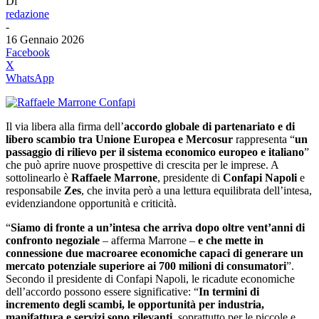
Di
redazione
-
16 Gennaio 2026
Facebook
X
WhatsApp
Il via libera alla firma dell’
accordo globale di partenariato e di
libero scambio tra Unione Europea e Mercosur
rappresenta “
un
passaggio di rilievo per il sistema economico europeo e italiano
”
che può aprire nuove prospettive di crescita per le imprese. A
sottolinearlo è
Raffaele Marrone
, presidente di
Confapi Napoli
e
responsabile
Zes
, che invita però a una lettura equilibrata dell’intesa,
evidenziandone opportunità e criticità.
“
Siamo di fronte a un’intesa che arriva dopo oltre vent’anni di
confronto negoziale
– afferma Marrone –
e che mette in
connessione due macroaree economiche capaci di generare un
mercato potenziale superiore ai 700 milioni di consumatori
”.
Secondo il presidente di Confapi Napoli, le ricadute economiche
dell’accordo possono essere significative: “
In termini di
incremento degli scambi, le opportunità per industria,
manifattura e servizi sono rilevanti
, soprattutto per le piccole e