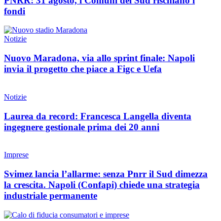
PNRR: 31 agosto, i Comuni del Sud rischiano i
fondi
Notizie
Nuovo Maradona, via allo sprint finale: Napoli
invia il progetto che piace a Figc e Uefa
Notizie
Laurea da record: Francesca Langella diventa
ingegnere gestionale prima dei 20 anni
Imprese
Svimez lancia l’allarme: senza Pnrr il Sud dimezza
la crescita. Napoli (Confapi) chiede una strategia
industriale permanente