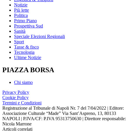
Notizie
Più lette
Politica
Primo Piano
Prospettiva Sud
Sanità
Speciale Elezioni Regionali
Sport
Tasse & fisco
Tecnologia
Ultime Notizie
PIAZZA BORSA
Chi siamo
Privacy Policy
Cookie Policy
Termini e Condizioni
Registrazione al Tribunale di Napoli Nr. 7 del 7/04/2022 | Editore:
Associazione Culturale “Made” Via Sant’Aspreno, 13, 80133
NAPOLI | P.IVA/CF: P.IVA 95313750630 | Direttore responsabile:
Nicola Marrone
Articoli correlati