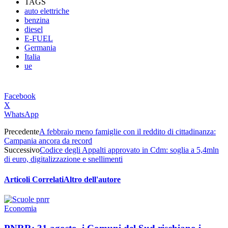
TAGS
auto elettriche
benzina
diesel
E-FUEL
Germania
Italia
ue
Facebook
X
WhatsApp
Precedente
A febbraio meno famiglie con il reddito di cittadinanza:
Campania ancora da record
Successivo
Codice degli Appalti approvato in Cdm: soglia a 5,4mln
di euro, digitalizzazione e snellimenti
Articoli Correlati
Altro dell'autore
Economia