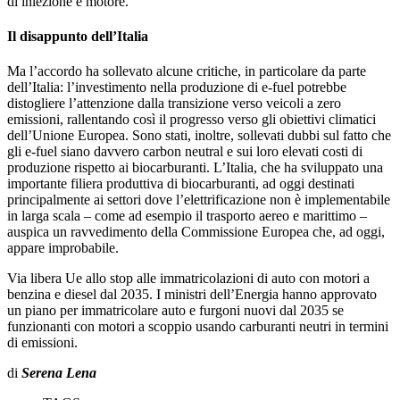
di iniezione e motore.
Il disappunto dell’Italia
Ma l’accordo ha sollevato alcune critiche, in particolare da parte
dell’Italia: l’investimento nella produzione di e-fuel potrebbe
distogliere l’attenzione dalla transizione verso veicoli a zero
emissioni, rallentando così il progresso verso gli obiettivi climatici
dell’Unione Europea. Sono stati, inoltre, sollevati dubbi sul fatto che
gli e-fuel siano davvero carbon neutral e sui loro elevati costi di
produzione rispetto ai biocarburanti. L’Italia, che ha sviluppato una
importante filiera produttiva di biocarburanti, ad oggi destinati
principalmente ai settori dove l’elettrificazione non è implementabile
in larga scala – come ad esempio il trasporto aereo e marittimo –
auspica un ravvedimento della Commissione Europea che, ad oggi,
appare improbabile.
Via libera Ue allo stop alle immatricolazioni di auto con motori a
benzina e diesel dal 2035. I ministri dell’Energia hanno
approvato
un piano per immatricolare auto e furgoni nuovi dal 2035 se
funzionanti con motori a scoppio usando carburanti neutri
in termini
di emissioni.
di
Serena Lena