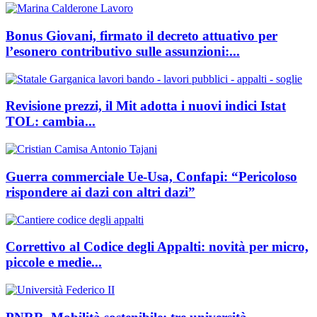
Bonus Giovani, firmato il decreto attuativo per
l’esonero contributivo sulle assunzioni:...
Revisione prezzi, il Mit adotta i nuovi indici Istat
TOL: cambia...
Guerra commerciale Ue-Usa, Confapi: “Pericoloso
rispondere ai dazi con altri dazi”
Correttivo al Codice degli Appalti: novità per micro,
piccole e medie...