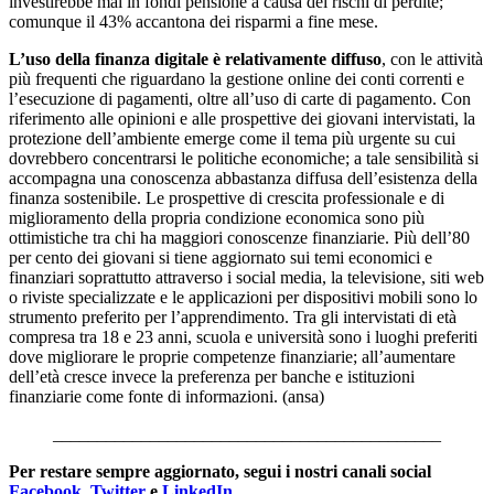
investirebbe mai in fondi pensione a causa dei rischi di perdite;
comunque il 43% accantona dei risparmi a fine mese.
L’uso della finanza digitale è relativamente diffuso
, con le attività
più frequenti che riguardano la gestione online dei conti correnti e
l’esecuzione di pagamenti, oltre all’uso di carte di pagamento. Con
riferimento alle opinioni e alle prospettive dei giovani intervistati, la
protezione dell’ambiente emerge come il tema più urgente su cui
dovrebbero concentrarsi le politiche economiche; a tale sensibilità si
accompagna una conoscenza abbastanza diffusa dell’esistenza della
finanza sostenibile. Le prospettive di crescita professionale e di
miglioramento della propria condizione economica sono più
ottimistiche tra chi ha maggiori conoscenze finanziarie. Più dell’80
per cento dei giovani si tiene aggiornato sui temi economici e
finanziari soprattutto attraverso i social media, la televisione, siti web
o riviste specializzate e le applicazioni per dispositivi mobili sono lo
strumento preferito per l’apprendimento. Tra gli intervistati di età
compresa tra 18 e 23 anni, scuola e università sono i luoghi preferiti
dove migliorare le proprie competenze finanziarie; all’aumentare
dell’età cresce invece la preferenza per banche e istituzioni
finanziarie come fonte di informazioni. (ansa)
____________________________________________
Per restare sempre aggiornato, segui i nostri canali social
Facebook
,
Twitter
e
LinkedIn