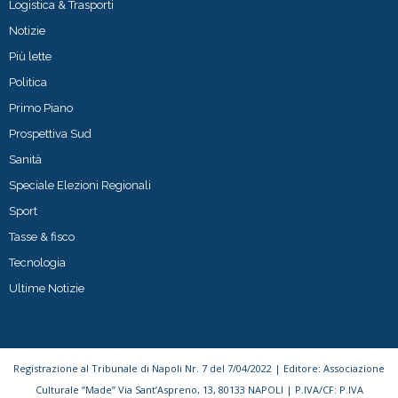
Logistica & Trasporti
Notizie
Più lette
Politica
Primo Piano
Prospettiva Sud
Sanità
Speciale Elezioni Regionali
Sport
Tasse & fisco
Tecnologia
Ultime Notizie
Registrazione al Tribunale di Napoli Nr. 7 del 7/04/2022 | Editore: Associazione
Culturale “Made” Via Sant’Aspreno, 13, 80133 NAPOLI | P.IVA/CF: P.IVA