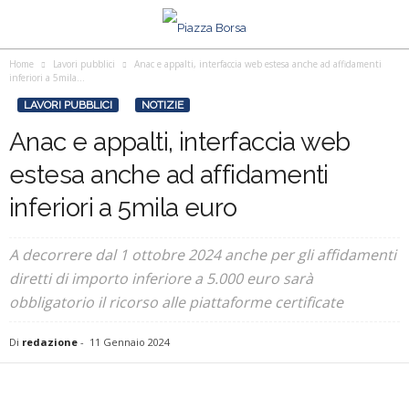
Home
Lavori pubblici
Anac e appalti, interfaccia web estesa anche ad affidamenti
inferiori a 5mila...
LAVORI PUBBLICI
NOTIZIE
Anac e appalti, interfaccia web
estesa anche ad affidamenti
inferiori a 5mila euro
A decorrere dal 1 ottobre 2024 anche per gli affidamenti
diretti di importo inferiore a 5.000 euro sarà
obbligatorio il ricorso alle piattaforme certificate
Di
redazione
-
11 Gennaio 2024