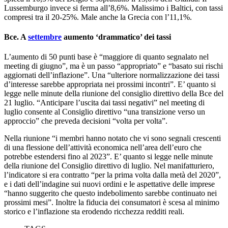
Lussemburgo invece si ferma all’8,6%. Malissimo i Baltici, con tassi
compresi tra il 20-25%. Male anche la Grecia con l’11,1%.
Bce. A
settembre
aumento ‘drammatico’ dei tassi
L’aumento di 50 punti base è “maggiore di quanto segnalato nel
meeting di giugno”, ma è un passo “appropriato” e “basato sui rischi
aggiornati dell’inflazione”. Una “ulteriore normalizzazione dei tassi
d’interesse sarebbe appropriata nei prossimi incontri”. E’ quanto si
legge nelle minute della riunione del consiglio direttivo della Bce del
21 luglio. “Anticipare l’uscita dai tassi negativi” nel meeting di
luglio consente al Consiglio direttivo “una transizione verso un
approccio” che preveda decisioni “volta per volta”.
Nella riunione “i membri hanno notato che vi sono segnali crescenti
di una flessione dell’attività economica nell’area dell’euro che
potrebbe estendersi fino al 2023”. E’ quanto si legge nelle minute
della riunione del Consiglio direttivo di luglio. Nel manifatturiero,
l’indicatore si era contratto “per la prima volta dalla metà del 2020”,
e i dati dell’indagine sui nuovi ordini e le aspettative delle imprese
“hanno suggerito che questo indebolimento sarebbe continuato nei
prossimi mesi”. Inoltre la fiducia dei consumatori è scesa al minimo
storico e l’inflazione sta erodendo ricchezza redditi reali.