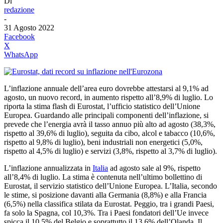
Di
redazione
-
31 Agosto 2022
Facebook
X
WhatsApp
L’inflazione annuale dell’area euro dovrebbe attestarsi al 9,1% ad
agosto, un nuovo record, in aumento rispetto all’8,9% di luglio. Lo
riporta la stima flash di Eurostat, l’ufficio statistico dell’Unione
Europea. Guardando alle principali componenti dell’inflazione, si
prevede che l’energia avrà il tasso annuo più alto ad agosto (38,3%,
rispetto al 39,6% di luglio), seguita da cibo, alcol e tabacco (10,6%,
rispetto al 9,8% di luglio), beni industriali non energetici (5,0%,
rispetto al 4,5% di luglio) e servizi (3,8%, rispetto al 3,7% di luglio).
L’inflazione annualizzata in
Italia
ad agosto sale al 9%, rispetto
all’8,4% di luglio. La stima è contenuta nell’ultimo bollettino di
Eurostat, il servizio statistico dell’Unione Europea. L’Italia, secondo
le stime, si posizione davanti alla Germania (8,8%) e alla Francia
(6,5%) nella classifica stilata da Eurostat. Peggio, tra i grandi Paesi,
fa solo la Spagna, col 10,3%. Tra i Paesi fondatori dell’Ue invece
spicca il 10,5% del Belgio e soprattutto il 13,6% dell’Olanda. Il