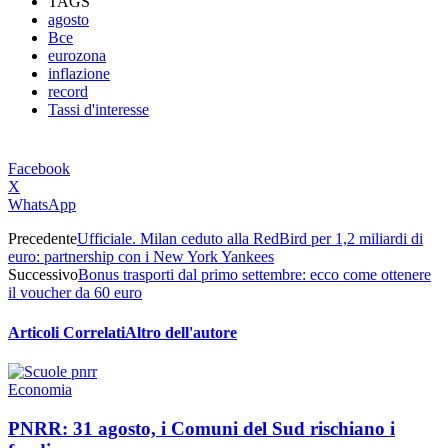
TAGS
agosto
Bce
eurozona
inflazione
record
Tassi d'interesse
Facebook
X
WhatsApp
Precedente
Ufficiale. Milan ceduto alla RedBird per 1,2 miliardi di
euro: partnership con i New York Yankees
Successivo
Bonus trasporti dal primo settembre: ecco come ottenere
il voucher da 60 euro
Articoli Correlati
Altro dell'autore
Economia
PNRR: 31 agosto, i Comuni del Sud rischiano i