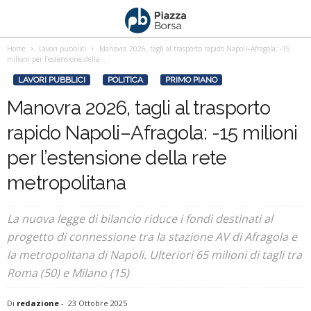
Home
Lavori pubblici
Manovra 2026, tagli al trasporto rapido Napoli–Afragola: -15
milioni per l’estensione della...
LAVORI PUBBLICI
POLITICA
PRIMO PIANO
Manovra 2026, tagli al trasporto
rapido Napoli–Afragola: -15 milioni
per l’estensione della rete
metropolitana
La nuova legge di bilancio riduce i fondi destinati al
progetto di connessione tra la stazione AV di Afragola e
la metropolitana di Napoli. Ulteriori 65 milioni di tagli tra
Roma (50) e Milano (15)
Di
redazione
-
23 Ottobre 2025