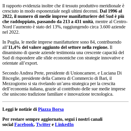
Il rapporto evidenzia inoltre che il tessuto produttivo meridionale è
cresciuto in modo esponenziale negli ultimi decenni.
Dal 1996 al
2022, il numero di medie imprese manifatturiere del Sud è più
che raddoppiato, passando da 213 a 431 unità
, mentre al Centro-
Nord l’aumento è stato del 13%, raggiungendo circa 3.600 aziende
nel 2022.
In Puglia, le medie imprese manifatturiere sono 84, contribuendo
all’
11,4% del valore aggiunto del settore nella regione.
Il
dinamismo di queste aziende testimonia una crescente capacità del
Sud di rispondere alle sfide economiche con strategie innovative e
orientate all’export.
Secondo Andrea Prete, presidente di Unioncamere, e Luciana Di
Bisceglie, presidente della Camera di Commercio di Bari, il
Mezzogiorno si sta rivelando un’area strategica per la crescita
dell’economia italiana, grazie al contributo delle sue medie imprese
che uniscono tradizione familiare e innovazione tecnologica.
Leggi le notizie di
Piazza Borsa
Per restare sempre aggiornato, segui i nostri canali
social
Facebook
,
Twitter
e
LinkedIn