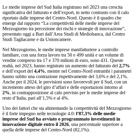
Le medie imprese del Sud Italia registrano nel 2023 una crescita
significativa del fatturato e dell’export, in netto contrasto con il calo
riportato dalle imprese del Centro-Nord. Questo è il quadro che
emerge dal rapporto “La competitività delle medie imprese del
Mezzogiorno tra percezione dei rischi e strategie di innovazione”,
presentato oggi a Bari dall’Area Studi di Mediobanca, dal Centro
Studi Tagliacarne e da Unioncamere.
Nel Mezzogiorno, le medie imprese manifatturiere a controllo
familiare, con una forza lavoro tra 50 e 499 unità e un volume di
vendite compreso tra 17 e 370 milioni di euro, sono 431. Queste
realtà, nel 2023, hanno registrato un aumento del fatturato del
2,7%
e dell’export del
4,4%
, mentre nel Centro-Nord entrambi i parametri
hanno subito una contrazione rispettivamente del 3,6% e del 2,1%.
Anche per il 2024, le previsioni sono favorevoli per il Sud, con un
incremento atteso del giro d’affari e delle esportazioni intorno al
2%
, in contrapposizione al calo previsto per le medie imprese del
resto d’Italia, pari all’1,5% e al 4%.
Uno dei fattori che sta alimentando la competitività del Mezzogiorno
è il forte impegno nelle tecnologie 4.0:
l’87,3% delle medie
imprese del Sud ha avviato o programmato investimenti in
innovazione digitale entro il 2026
, una percentuale superiore a
quella delle imprese del Centro-Nord (82,1%).