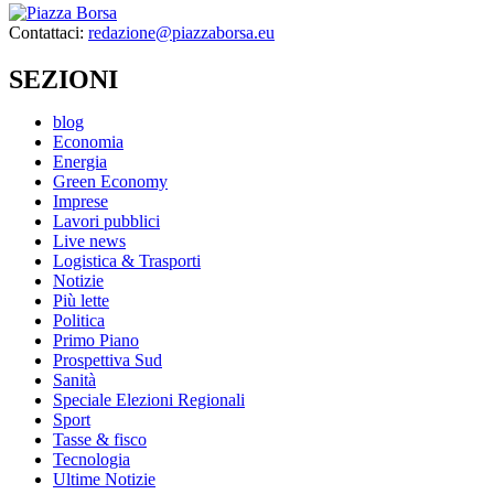
Contattaci:
redazione@piazzaborsa.eu
SEZIONI
blog
Economia
Energia
Green Economy
Imprese
Lavori pubblici
Live news
Logistica & Trasporti
Notizie
Più lette
Politica
Primo Piano
Prospettiva Sud
Sanità
Speciale Elezioni Regionali
Sport
Tasse & fisco
Tecnologia
Ultime Notizie