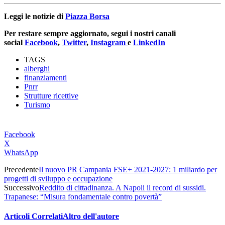
Leggi le notizie di
Piazza Borsa
Per restare sempre aggiornato, segui i nostri canali
social
Facebook
,
Twitter
,
Instagram
e
LinkedIn
TAGS
alberghi
finanziamenti
Pnrr
Strutture ricettive
Turismo
Facebook
X
WhatsApp
Precedente
Il nuovo PR Campania FSE+ 2021-2027: 1 miliardo per
progetti di sviluppo e occupazione
Successivo
Reddito di cittadinanza. A Napoli il record di sussidi.
Trapanese: “Misura fondamentale contro povertà”
Articoli Correlati
Altro dell'autore