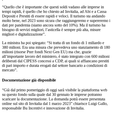
“Quello che è importante che questi soldi vadano alle imprese in
tempi rapidi, è quello che ho chiesto ad Invitalia, ad Abi e a Cassa
Depositi e Prestiti di essere rapidi e veloci. Il turismo sta andando
molto bene, nel 2023 sono sicura che raggiungeremo e supereremo i
dati pre pandemia (siamo ancora sotto del 10%). Ma il turismo ha
bisogno di servizi migliori, l’asticella è sempre più alta, misure
migliori e digitalizzazione”.
La ministra ha poi spiegato: “Si tratta di un fondo di 1 miliardo e
380 milioni. Era una misura che prevedeva uno stanziamento di 180
milioni (risorse Pnrr fondi Next Gen EU) ma che, grazie
all’importante lavoro del ministero, è stato integrato con 600 milioni
deliberati dal CIPESS concessi a CDP, ai quali si affiancano prestiti
di pari importo e durata erogati dal settore bancario a condizioni di
mercato”.
Documentazione già disponibile
“Già dal primo pomeriggio di oggi sarà visibile la piattaforma web
su questo fondo sulla quale dal 30 gennaio le imprese potranno
scaricare la documentazione. La domanda potrà essere presentata
online sul sito di Invitalia dal 1 marzo 2023” chiarisce Luigi Gallo,
responsabile Bu Incentivi e innovazione di Invitalia.