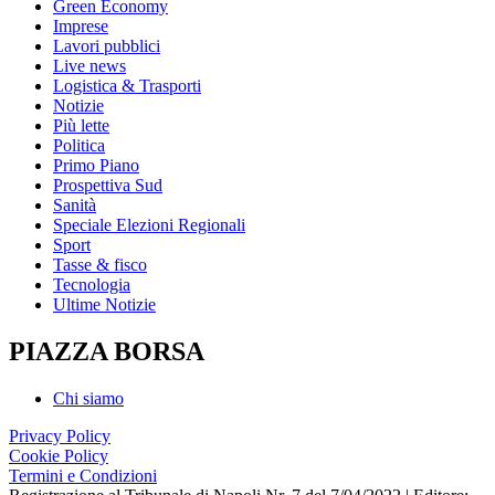
Green Economy
Imprese
Lavori pubblici
Live news
Logistica & Trasporti
Notizie
Più lette
Politica
Primo Piano
Prospettiva Sud
Sanità
Speciale Elezioni Regionali
Sport
Tasse & fisco
Tecnologia
Ultime Notizie
PIAZZA BORSA
Chi siamo
Privacy Policy
Cookie Policy
Termini e Condizioni