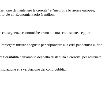
nsentono di mantenere la crescita” e “assorbire le risorse europee,
ssario Ue all’Economia Paolo Gentiloni.
ia e le conseguenze economiche erano ancora sconosciute, seppure
e impiegare misure adeguate per rispondere alla crisi pandemica al fine
ore
flessibilità
nell’ambito del patto di stabilità e crescita, per sostenere
formulazione e la valutazione dei conti pubblici.