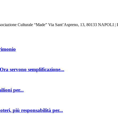
: Associazione Culturale “Made” Via Sant’Aspreno, 13, 80133 NAPOLI | 
trimonio
Ora servono semplificazione...
lioni per...
teri, più responsabilità per...