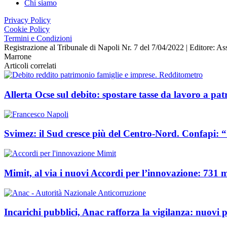
Chi siamo
Privacy Policy
Cookie Policy
Termini e Condizioni
Registrazione al Tribunale di Napoli Nr. 7 del 7/04/2022 | Editore
Marrone
Articoli correlati
Allerta Ocse sul debito: spostare tasse da lavoro a pa
Svimez: il Sud cresce più del Centro‑Nord. Confapi: “
Mimit, al via i nuovi Accordi per l’innovazione: 731 mi
Incarichi pubblici, Anac rafforza la vigilanza: nuovi po