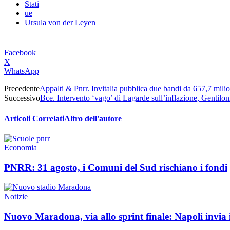
Stati
ue
Ursula von der Leyen
Facebook
X
WhatsApp
Precedente
Appalti & Pnrr. Invitalia pubblica due bandi da 657,7 milioni 
Successivo
Bce. Intervento ‘vago’ di Lagarde sull’inflazione, Gentiloni
Articoli Correlati
Altro dell'autore
Economia
PNRR: 31 agosto, i Comuni del Sud rischiano i fondi
Notizie
Nuovo Maradona, via allo sprint finale: Napoli invia i