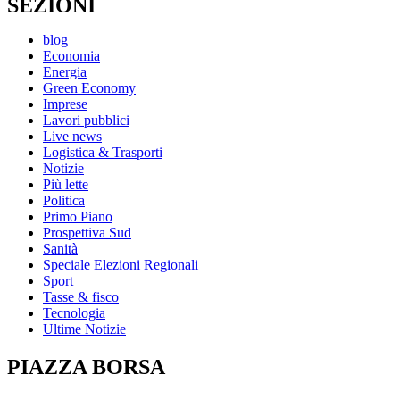
SEZIONI
blog
Economia
Energia
Green Economy
Imprese
Lavori pubblici
Live news
Logistica & Trasporti
Notizie
Più lette
Politica
Primo Piano
Prospettiva Sud
Sanità
Speciale Elezioni Regionali
Sport
Tasse & fisco
Tecnologia
Ultime Notizie
PIAZZA BORSA