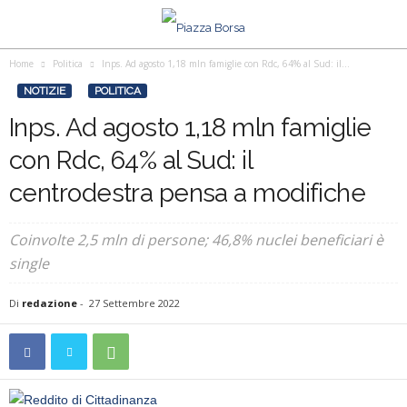
Home
Politica
Inps. Ad agosto 1,18 mln famiglie con Rdc, 64% al Sud: il...
NOTIZIE
POLITICA
Inps. Ad agosto 1,18 mln famiglie
con Rdc, 64% al Sud: il
centrodestra pensa a modifiche
Coinvolte 2,5 mln di persone; 46,8% nuclei beneficiari è
single
Di
redazione
-
27 Settembre 2022