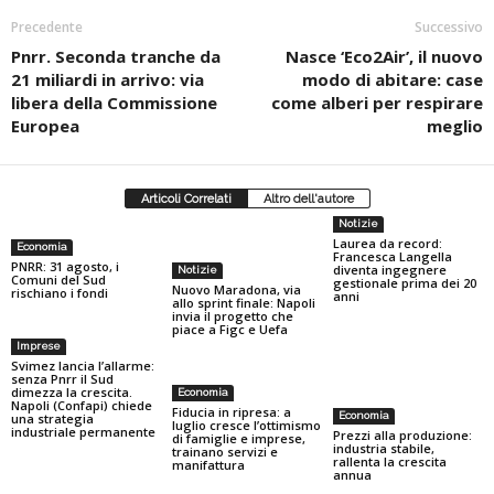
Precedente
Successivo
Pnrr. Seconda tranche da
Nasce ‘Eco2Air’, il nuovo
21 miliardi in arrivo: via
modo di abitare: case
libera della Commissione
come alberi per respirare
Europea
meglio
Articoli Correlati
Altro dell'autore
Notizie
Laurea da record:
Economia
Francesca Langella
PNRR: 31 agosto, i
diventa ingegnere
Notizie
Comuni del Sud
gestionale prima dei 20
Nuovo Maradona, via
rischiano i fondi
anni
allo sprint finale: Napoli
invia il progetto che
piace a Figc e Uefa
Imprese
Svimez lancia l’allarme:
senza Pnrr il Sud
dimezza la crescita.
Economia
Napoli (Confapi) chiede
Fiducia in ripresa: a
Economia
una strategia
luglio cresce l’ottimismo
industriale permanente
Prezzi alla produzione:
di famiglie e imprese,
industria stabile,
trainano servizi e
rallenta la crescita
manifattura
annua