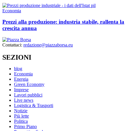
Economia
Prezzi alla produzione: industria stabile, rallenta la
crescita annua
Contattaci:
redazione@piazzaborsa.eu
SEZIONI
blog
Economia
Energia
Green Economy
Imprese
Lavori pubblici
Live news
Logistica & Trasporti
Notizie
Più lette
Politica
Primo Piano