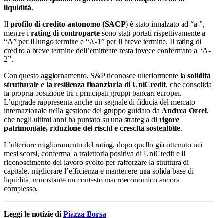
liquidità
.
Il
profilo di credito autonomo (SACP)
è stato innalzato ad “a-”,
mentre i
rating di controparte
sono stati portati rispettivamente a
“A” per il lungo termine e “A-1” per il breve termine. Il rating di
credito a breve termine dell’emittente resta invece confermato a “A-
2”.
Con questo aggiornamento, S&P riconosce ulteriormente la
solidità
strutturale e la resilienza finanziaria di UniCredit
, che consolida
la propria posizione tra i principali gruppi bancari europei.
L’upgrade rappresenta anche un segnale di fiducia del mercato
internazionale nella gestione del gruppo guidato da
Andrea Orcel
,
che negli ultimi anni ha puntato su una strategia di
rigore
patrimoniale, riduzione dei rischi e crescita sostenibile
.
L’ulteriore miglioramento del rating, dopo quello già ottenuto nei
mesi scorsi, conferma la traiettoria positiva di UniCredit e il
riconoscimento del lavoro svolto per rafforzare la struttura di
capitale, migliorare l’efficienza e mantenere una solida base di
liquidità, nonostante un contesto macroeconomico ancora
complesso.
Leggi le notizie di
Piazza Borsa