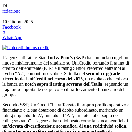
Di
redazione
-
10 Ottobre 2025
Facebook
X
WhatsApp
L’agenzia di rating Standard & Poor’s (S&P) ha annunciato oggi un
nuovo miglioramento del giudizio su UniCredit, portando il rating di
credito dell’emittente (ICR) e il rating Senior Preferred entrambi al
livello “A-”, con outlook stabile. Si tratta del
secondo upgrade
ricevuto da UniCredit nel corso del 2025
, un risultato che colloca
la banca un
notch sopra il rating sovrano dell’Italia
, segnando un
traguardo importante nel percorso di rafforzamento finanziario del
gruppo.
Secondo S&P, UniCredit “ha rafforzato il proprio profilo operativo e
finanziario e la sua dotazione di debito subordinato, meritando un
rating implicito di ‘A’, limitato ad ‘A-’, un notch al di sopra del
rating sovrano”. L’agenzia ha sottolineato come la banca benefici di
un’elevata diversificazione geografica, di una redditività solida,
di una buona qualità degli attivi e di un ampio livello di