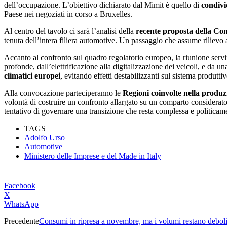
dell’occupazione. L’obiettivo dichiarato dal Mimit è quello di
condivid
Paese nei negoziati in corso a Bruxelles.
Al centro del tavolo ci sarà l’analisi della
recente proposta della Co
tenuta dell’intera filiera automotive. Un passaggio che assume riliev
Accanto al confronto sul quadro regolatorio europeo, la riunione servi
profonde, dall’elettrificazione alla digitalizzazione dei veicoli, e da 
climatici europei
, evitando effetti destabilizzanti sul sistema produttiv
Alla convocazione parteciperanno le
Regioni coinvolte nella produzi
volontà di costruire un confronto allargato su un comparto considerato
tentativo di governare una transizione che resta complessa e politicame
TAGS
Adolfo Urso
Automotive
Ministero delle Imprese e del Made in Italy
Facebook
X
WhatsApp
Precedente
Consumi in ripresa a novembre, ma i volumi restano deboli: