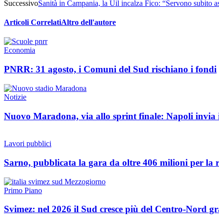
Successivo
Sanità in Campania, la Uil incalza Fico: “Servono subito as
Articoli Correlati
Altro dell'autore
Economia
PNRR: 31 agosto, i Comuni del Sud rischiano i fondi
Notizie
Nuovo Maradona, via allo sprint finale: Napoli invia i
Lavori pubblici
Sarno, pubblicata la gara da oltre 406 milioni per la r
Primo Piano
Svimez: nel 2026 il Sud cresce più del Centro-Nord gra