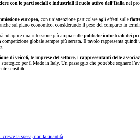
ere con le parti sociali e industriali il ruolo attivo dell’Italia
nel pro
mmissione europea
, con un’attenzione particolare agli effetti sulle
flott
o anche sul piano economico, considerando il peso del comparto in termi
rà ad aprire una riflessione più ampia sulle
politiche industriali dei pr
una competizione globale sempre più serrata. Il tavolo rappresenta quindi 
o.
one di veicoli
, le
imprese del settore
, i
rappresentanti delle associaz
 strategico per il Made in Italy. Un passaggio che potrebbe segnare l’avv
nte sensibile.
 cresce la spesa, non la quantità