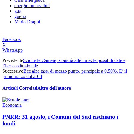
Crisi Energetica
energie rinnovabili
gas
guerra
Mario Draghi
Facebook
X
WhatsApp
Precedente
Sciolte le Camere, si andrà alle urne: le possibili date e
l’iter costituzionale
Successivo
Bce alza tassi di mezzo punto, principale a 0,50%. E’ il
primo rialzo dal 2011
Articoli Correlati
Altro dell'autore
Economia
PNRR: 31 agosto, i Comuni del Sud rischiano i
fondi