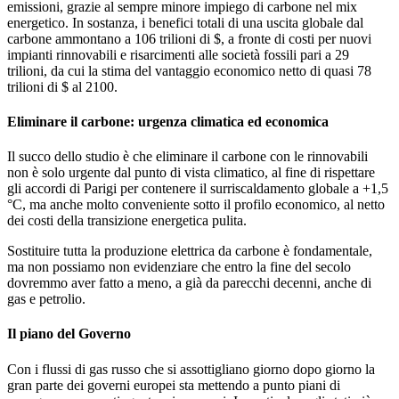
emissioni, grazie al sempre minore impiego di carbone nel mix
energetico. In sostanza, i benefici totali di una uscita globale dal
carbone ammontano a 106 trilioni di $, a fronte di costi per nuovi
impianti rinnovabili e risarcimenti alle società fossili pari a 29
trilioni, da cui la stima del vantaggio economico netto di quasi 78
trilioni di $ al 2100.
Eliminare il carbone: urgenza climatica ed economica
Il succo dello studio è che eliminare il carbone con le rinnovabili
non è solo urgente dal punto di vista climatico, al fine di rispettare
gli accordi di Parigi per contenere il surriscaldamento globale a +1,5
°C, ma anche molto conveniente sotto il profilo economico, al netto
dei costi della transizione energetica pulita.
Sostituire tutta la produzione elettrica da carbone è fondamentale,
ma non possiamo non evidenziare che entro la fine del secolo
dovremmo aver fatto a meno, a già da parecchi decenni, anche di
gas e petrolio.
Il piano del Governo
Con i flussi di gas russo che si assottigliano giorno dopo giorno la
gran parte dei governi europei sta mettendo a punto piani di