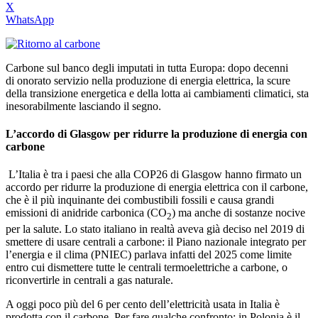
X
WhatsApp
Carbone sul banco degli imputati in tutta Europa: dopo decenni
di onorato servizio nella produzione di energia elettrica, la scure
della transizione energetica e della lotta ai cambiamenti climatici, sta
inesorabilmente lasciando il segno.
L’accordo di Glasgow per ridurre la produzione di energia con
carbone
L’Italia è tra i paesi che alla COP26 di Glasgow hanno firmato un
accordo per ridurre la produzione di energia elettrica con il carbone,
che è il più inquinante dei combustibili fossili e causa grandi
emissioni di anidride carbonica (CO
) ma anche di sostanze nocive
2
per la salute. Lo stato italiano in realtà aveva già deciso nel 2019 di
smettere di usare centrali a carbone: il Piano nazionale integrato per
l’energia e il clima (PNIEC) parlava infatti del 2025 come limite
entro cui dismettere tutte le centrali termoelettriche a carbone, o
riconvertirle in centrali a gas naturale.
A oggi poco più del 6 per cento dell’elettricità usata in Italia è
prodotta con il carbone. Per fare qualche confronto: in Polonia è il