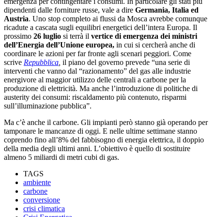
emergenza per contingentare i consumi. In particolare gli stati più
dipendenti dalle forniture russe, vale a dire
Germania, Italia ed
Austria
. Uno stop completo ai flussi da Mosca avrebbe comunque
ricadute a cascata sugli equilibri energetici dell’intera Europa. Il
prossimo
26 luglio
si terrà il
vertice di emergenza dei ministri
dell’Energia dell’Unione europea,
in cui si cercherà anche di
coordinare le azioni per far fronte agli scenari peggiori. Come
scrive
Repubblica
,
il piano del governo prevede “una serie di
interventi che vanno dal “razionamento” del gas alle industrie
energivore al maggior utilizzo delle centrali a carbone per la
produzione di elettricità. Ma anche l’introduzione di politiche di
austerity dei consumi: riscaldamento più contenuto, risparmi
sull’illuminazione pubblica”.
Ma c’è anche il carbone. Gli impianti però stanno già operando per
tamponare le mancanze di oggi. E nelle ultime settimane stanno
coprendo fino all’8% del fabbisogno di energia elettrica, il doppio
della media degli ultimi anni. L’obiettivo è quello di sostituire
almeno 5 miliardi di metri cubi di gas.
TAGS
ambiente
carbone
conversione
crisi climatica