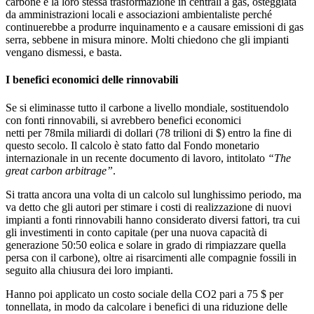
carbone è la loro stessa trasformazione in centrali a gas, osteggiata
da amministrazioni locali e associazioni ambientaliste perché
continuerebbe a produrre inquinamento e a causare emissioni di gas
serra, sebbene in misura minore. Molti chiedono che gli impianti
vengano dismessi, e basta.
I benefici economici delle rinnovabili
Se si eliminasse tutto il carbone a livello mondiale, sostituendolo
con fonti rinnovabili, si avrebbero benefici economici
netti per 78mila miliardi di dollari (78 trilioni di $) entro la fine di
questo secolo. Il calcolo è stato fatto dal Fondo monetario
internazionale in un recente documento di lavoro, intitolato
“The
great carbon arbitrage”
.
Si tratta ancora una volta di un calcolo sul lunghissimo periodo, ma
va detto che gli autori per stimare i costi di realizzazione di nuovi
impianti a fonti rinnovabili hanno considerato diversi fattori, tra cui
gli investimenti in conto capitale (per una nuova capacità di
generazione 50:50 eolica e solare in grado di rimpiazzare quella
persa con il carbone), oltre ai risarcimenti alle compagnie fossili in
seguito alla chiusura dei loro impianti.
Hanno poi applicato un costo sociale della CO2 pari a 75 $ per
tonnellata, in modo da calcolare i benefici di una riduzione delle