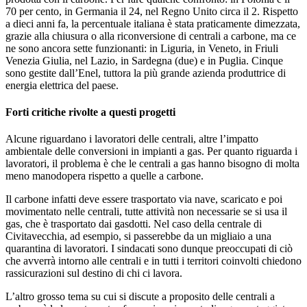
70 per cento, in Germania il 24, nel Regno Unito circa il 2. Rispetto
a dieci anni fa, la percentuale italiana è stata praticamente dimezzata,
grazie alla chiusura o alla riconversione di centrali a carbone, ma ce
ne sono ancora sette funzionanti: in Liguria, in Veneto, in Friuli
Venezia Giulia, nel Lazio, in Sardegna (due) e in Puglia. Cinque
sono gestite dall’Enel, tuttora la più grande azienda produttrice di
energia elettrica del paese.
Forti critiche rivolte a questi progetti
Alcune riguardano i lavoratori delle centrali, altre l’impatto
ambientale delle conversioni in impianti a gas. Per quanto riguarda i
lavoratori, il problema è che le centrali a gas hanno bisogno di molta
meno manodopera rispetto a quelle a carbone.
Il carbone infatti deve essere trasportato via nave, scaricato e poi
movimentato nelle centrali, tutte attività non necessarie se si usa il
gas, che è trasportato dai gasdotti. Nel caso della centrale di
Civitavecchia, ad esempio, si passerebbe da un migliaio a una
quarantina di lavoratori. I sindacati sono dunque preoccupati di ciò
che avverrà intorno alle centrali e in tutti i territori coinvolti chiedono
rassicurazioni sul destino di chi ci lavora.
L’altro grosso tema su cui si discute a proposito delle centrali a