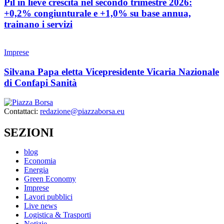
Pil in lieve crescita nel secondo trimestre 2026:
+0,2% congiunturale e +1,0% su base annua,
trainano i servizi
Imprese
Silvana Papa eletta Vicepresidente Vicaria Nazionale
di Confapi Sanità
Contattaci:
redazione@piazzaborsa.eu
SEZIONI
blog
Economia
Energia
Green Economy
Imprese
Lavori pubblici
Live news
Logistica & Trasporti
Notizie