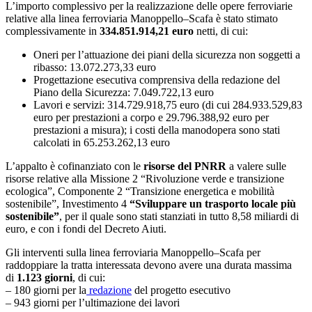
L’importo complessivo per la realizzazione delle opere ferroviarie
relative alla linea ferroviaria Manoppello–Scafa è stato stimato
complessivamente in
334.851.914,21 euro
netti, di cui:
Oneri per l’attuazione dei piani della sicurezza non soggetti a
ribasso: 13.072.273,33 euro
Progettazione esecutiva comprensiva della redazione del
Piano della Sicurezza: 7.049.722,13 euro
Lavori e servizi: 314.729.918,75 euro (di cui 284.933.529,83
euro per prestazioni a corpo e 29.796.388,92 euro per
prestazioni a misura); i costi della manodopera sono stati
calcolati in 65.253.262,13 euro
L’appalto è cofinanziato con le
risorse del PNRR
a valere sulle
risorse relative alla Missione 2 “Rivoluzione verde e transizione
ecologica”, Componente 2 “Transizione energetica e mobilità
sostenibile”, Investimento 4
“Sviluppare un trasporto locale più
sostenibile”
, per il quale sono stati stanziati in tutto 8,58 miliardi di
euro, e con i fondi del Decreto Aiuti.
Gli interventi sulla linea ferroviaria Manoppello–Scafa per
raddoppiare la tratta interessata devono avere una durata massima
di
1.123 giorni
, di cui:
– 180 giorni per la
redazione
del progetto esecutivo
– 943 giorni per l’ultimazione dei lavori