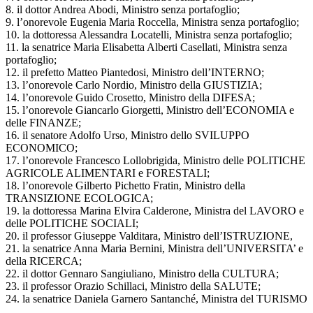
8. il dottor Andrea Abodi, Ministro senza portafoglio;
9. l’onorevole Eugenia Maria Roccella, Ministra senza portafoglio;
10. la dottoressa Alessandra Locatelli, Ministra senza portafoglio;
11. la senatrice Maria Elisabetta Alberti Casellati, Ministra senza
portafoglio;
12. il prefetto Matteo Piantedosi, Ministro dell’INTERNO;
13. l’onorevole Carlo Nordio, Ministro della GIUSTIZIA;
14. l’onorevole Guido Crosetto, Ministro della DIFESA;
15. l’onorevole Giancarlo Giorgetti, Ministro dell’ECONOMIA e
delle FINANZE;
16. il senatore Adolfo Urso, Ministro dello SVILUPPO
ECONOMICO;
17. l’onorevole Francesco Lollobrigida, Ministro delle POLITICHE
AGRICOLE ALIMENTARI e FORESTALI;
18. l’onorevole Gilberto Pichetto Fratin, Ministro della
TRANSIZIONE ECOLOGICA;
19. la dottoressa Marina Elvira Calderone, Ministra del LAVORO e
delle POLITICHE SOCIALI;
20. il professor Giuseppe Valditara, Ministro dell’ISTRUZIONE,
21. la senatrice Anna Maria Bernini, Ministra dell’UNIVERSITA’ e
della RICERCA;
22. il dottor Gennaro Sangiuliano, Ministro della CULTURA;
23. il professor Orazio Schillaci, Ministro della SALUTE;
24. la senatrice Daniela Garnero Santanché, Ministra del TURISMO