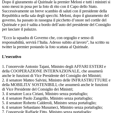
Dopo il giuramento al Quirinale la premier Meloni e tutti i ministri si
sono messi in posa per la foto di rito con il Capo dello Stato.
Successivamente un breve scambio di saluti con il presidente della
Repubblica nella sala degli specchi. Meloni, dopo il giuramento del
governo, ha passato in rassegna il picchetto d’onore nel cortile del
Quirinale e poi è salita a bordo dell’auto del presidente del Consiglio
per lasciare il palazzo.
“Ecco la squadra di Governo che, con orgoglio e senso di
responsabilità, servirà l’Italia. Adesso subito al lavoro”, ha scritto su
twitter la premier postando la foto scattata al Quirinale.
L’esecutivo
1. l’onorevole Antonio Tajani, Ministro degli AFFARI ESTERI e
della COOPERAZIONE INTERNAZIONALE, che assumerà
anche le funzioni di Vice Presidente del Consiglio dei Ministri;
2. il senatore Matteo Salvini, Ministro delle INFRASTRUTTURE e
della MOBILITA’ SOSTENIBILI, che assumerà anche le funzioni
di Vice Presidente del Consiglio dei Ministri;
3. il senatore Luca Ciriani, Ministro senza portafoglio;
4. il senatore Paolo Zangrillo, Ministro senza portafoglio;
5. il senatore Roberto Calderoli, Ministro senza portafoglio;
6. il senatore Sebastiano Musumeci, Ministro senza portafoglio;
7. l’onorevole Raffaele Fitto, Ministro senza portafoglio;