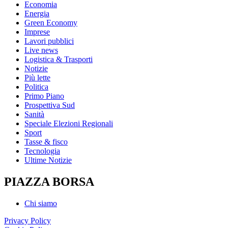
Economia
Energia
Green Economy
Imprese
Lavori pubblici
Live news
Logistica & Trasporti
Notizie
Più lette
Politica
Primo Piano
Prospettiva Sud
Sanità
Speciale Elezioni Regionali
Sport
Tasse & fisco
Tecnologia
Ultime Notizie
PIAZZA BORSA
Chi siamo
Privacy Policy