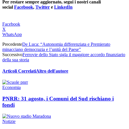
Per restare sempre aggiornato, segui i nostri canali
social
Facebook
,
Twitter
e
LinkedIn
Facebook
X
WhatsApp
Precedente
De Luca: “Autonomia differenziata e Premierato
minacciano democrazia e l’unità del Paese”
Successivo
Ferrovie dello Stato sigla il maggiore accordo finanziario
della sua storia
Articoli Correlati
Altro dell'autore
Economia
PNRR: 31 agosto, i Comuni del Sud rischiano i
fondi
Notizie