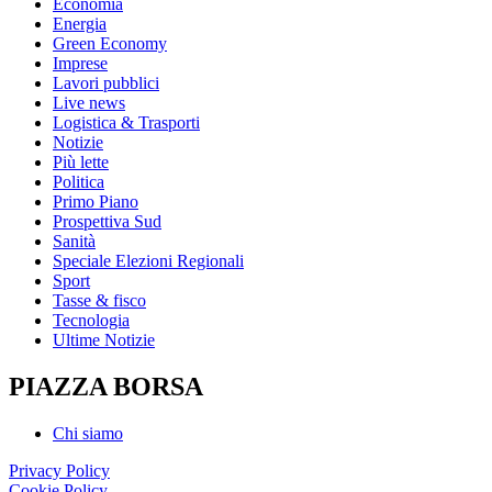
Economia
Energia
Green Economy
Imprese
Lavori pubblici
Live news
Logistica & Trasporti
Notizie
Più lette
Politica
Primo Piano
Prospettiva Sud
Sanità
Speciale Elezioni Regionali
Sport
Tasse & fisco
Tecnologia
Ultime Notizie
PIAZZA BORSA
Chi siamo
Privacy Policy
Cookie Policy