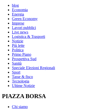
blog
Economia
Energia
Green Economy
Imprese
Lavori pubblici
Live news
Logistica & Trasporti
Notizie
Più lette
Politica
Primo Piano
Prospettiva Sud
Sanità
Speciale Elezioni Regionali
Sport
Tasse & fisco
Tecnologia
Ultime Notizie
PIAZZA BORSA
Chi siamo