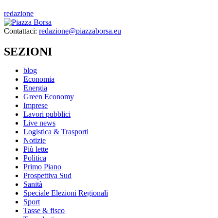
redazione
Contattaci:
redazione@piazzaborsa.eu
SEZIONI
blog
Economia
Energia
Green Economy
Imprese
Lavori pubblici
Live news
Logistica & Trasporti
Notizie
Più lette
Politica
Primo Piano
Prospettiva Sud
Sanità
Speciale Elezioni Regionali
Sport
Tasse & fisco