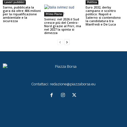
Lavori pubblici
Politica
Sarno, pubblicata la
Euro 2032, derby
gara da oltre 406 milioni
campano e scontro
per la riqualificazione
politico: Napoli e
Primo Piano
ambientale e la
Salerno si contendono
Svimez: nel 2026 il Sud
sicurezza
la candidatura tra
cresce più del Centro-
Manfredi e De Luca
Nord grazie al Pnrr, ma
nel 2027 la spinta si
dimezza
Contattaci:
redazione@piazzaborsa.eu