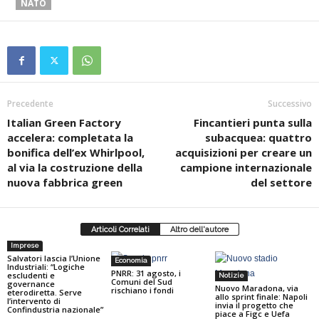
NATO
Precedente
Successivo
Italian Green Factory
Fincantieri punta sulla
accelera: completata la
subacquea: quattro
bonifica dell’ex Whirlpool,
acquisizioni per creare un
al via la costruzione della
campione internazionale
nuova fabbrica green
del settore
Articoli Correlati
Altro dell'autore
Imprese
Salvatori lascia l’Unione
Economia
Industriali: “Logiche
PNRR: 31 agosto, i
escludenti e
Notizie
Comuni del Sud
governance
Nuovo Maradona, via
rischiano i fondi
eterodiretta. Serve
allo sprint finale: Napoli
l’intervento di
invia il progetto che
Confindustria nazionale”
piace a Figc e Uefa