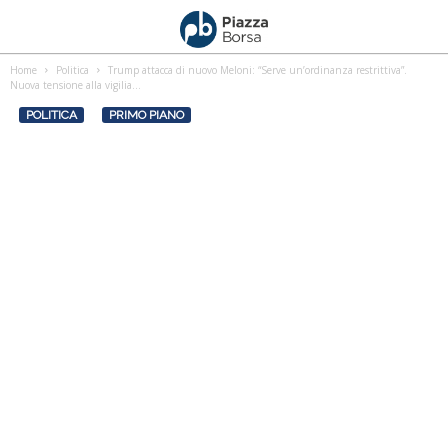
Home
Politica
Trump attacca di nuovo Meloni: “Serve un’ordinanza restrittiva”.
Nuova tensione alla vigilia...
POLITICA
PRIMO PIANO