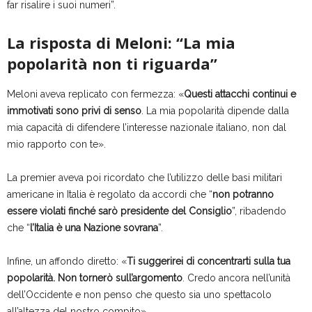
far risalire i suoi numeri”.
La risposta di Meloni: “La mia
popolarità non ti riguarda”
Meloni aveva replicato con fermezza: «
Questi attacchi continui e
immotivati sono privi di senso
. La mia popolarità dipende dalla
mia capacità di difendere l’interesse nazionale italiano, non dal
mio rapporto con te».
La premier aveva poi ricordato che l’utilizzo delle basi militari
americane in Italia è regolato da accordi che “
non potranno
essere violati finché sarò presidente del Consiglio
”, ribadendo
che “
l’Italia è una Nazione sovrana
”.
Infine, un affondo diretto: «
Ti suggerirei di concentrarti sulla tua
popolarità. Non tornerò sull’argomento
. Credo ancora nell’unità
dell’Occidente e non penso che questo sia uno spettacolo
all’altezza del nostro compito».