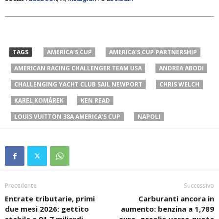
TAGS
AMERICA'S CUP
AMERICA’S CUP PARTNERSHIP
AMERICAN RACING CHALLENGER TEAM USA
ANDREA ABODI
CHALLENGING YACHT CLUB SAIL NEWPORT
CHRIS WELCH
KAREL KOMÁREK
KEN READ
LOUIS VUITTON 38A AMERICA’S CUP
NAPOLI
Precedente
Successivo
Entrate tributarie, primi
Carburanti ancora in
due mesi 2026: gettito
aumento: benzina a 1,789