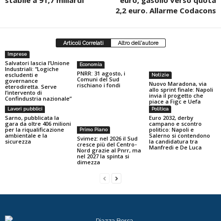
stabile a 91,7 miliardi
euro, gasolio verso quota
2,2 euro. Allarme Codacons
Articoli Correlati
Altro dell'autore
Imprese
Salvatori lascia l’Unione
Economia
Industriali: “Logiche
PNRR: 31 agosto, i
escludenti e
Notizie
Comuni del Sud
governance
Nuovo Maradona, via
rischiano i fondi
eterodiretta. Serve
allo sprint finale: Napoli
l’intervento di
invia il progetto che
Confindustria nazionale”
piace a Figc e Uefa
Lavori pubblici
Politica
Sarno, pubblicata la
Euro 2032, derby
gara da oltre 406 milioni
campano e scontro
per la riqualificazione
politico: Napoli e
Primo Piano
ambientale e la
Salerno si contendono
Svimez: nel 2026 il Sud
sicurezza
la candidatura tra
cresce più del Centro-
Manfredi e De Luca
Nord grazie al Pnrr, ma
nel 2027 la spinta si
dimezza