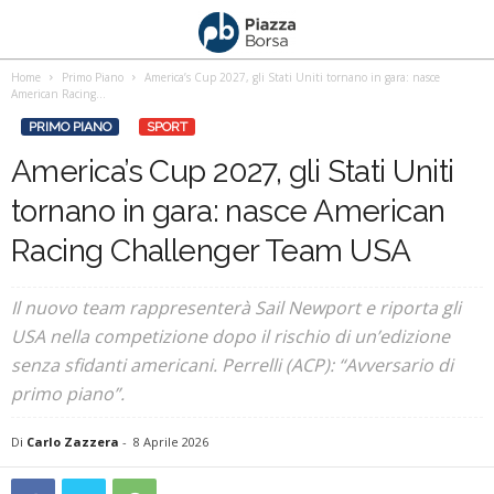
Home
Primo Piano
America’s Cup 2027, gli Stati Uniti tornano in gara: nasce
American Racing...
PRIMO PIANO
SPORT
America’s Cup 2027, gli Stati Uniti
tornano in gara: nasce American
Racing Challenger Team USA
Il nuovo team rappresenterà Sail Newport e riporta gli
USA nella competizione dopo il rischio di un’edizione
senza sfidanti americani. Perrelli (ACP): “Avversario di
primo piano”.
Di
Carlo Zazzera
-
8 Aprile 2026