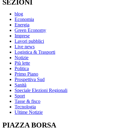
SEZIONI
blog
Economia
Energia
Green Economy
Imprese
Lavori pubblici
Live news
Logistica & Trasporti
Notizie
Più lette
Politica
Primo Piano
Prospettiva Sud
Sanità
Speciale Elezioni Regionali
Sport
Tasse & fisco
Tecnologia
Ultime Notizie
PIAZZA BORSA