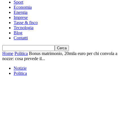
Sport
Economia
Energia
Imprese
Tasse & fisco
Tecnologia
Blog
Contatti
Home
Politica
Bonus matrimonio, 20mila euro per chi convola a
nozze: cosa prevede il...
Notizie
Politica