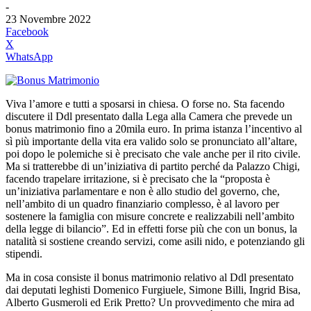
-
23 Novembre 2022
Facebook
X
WhatsApp
Viva l’amore e tutti a sposarsi in chiesa. O forse no. Sta facendo
discutere il Ddl presentato dalla Lega alla Camera che prevede un
bonus matrimonio fino a 20mila euro. In prima istanza l’incentivo al
sì più importante della vita era valido solo se pronunciato all’altare,
poi dopo le polemiche si è precisato che vale anche per il rito civile.
Ma si tratterebbe di un’iniziativa di partito perché da Palazzo Chigi,
facendo trapelare irritazione, si è precisato che la “proposta è
un’iniziativa parlamentare e non è allo studio del governo, che,
nell’ambito di un quadro finanziario complesso, è al lavoro per
sostenere la famiglia con misure concrete e realizzabili nell’ambito
della legge di bilancio”. Ed in effetti forse più che con un bonus, la
natalità si sostiene creando servizi, come asili nido, e potenziando gli
stipendi.
Ma in cosa consiste il bonus matrimonio relativo al Ddl presentato
dai deputati leghisti Domenico Furgiuele, Simone Billi, Ingrid Bisa,
Alberto Gusmeroli ed Erik Pretto? Un provvedimento che mira ad