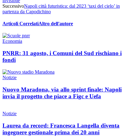
invisibile
Successivo
Napoli città futuristica: dal 2023 ‘taxi del cielo’ in
partenza da Capodichino
Articoli Correlati
Altro dell'autore
Economia
PNRR: 31 agosto, i Comuni del Sud rischiano i
fondi
Notizie
Nuovo Maradona, via allo sprint finale: Napoli
invia il progetto che piace a Figc e Uefa
Notizie
Laurea da record: Francesca Langella diventa
ingegnere gestionale prima dei 20 anni