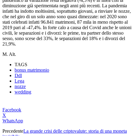
pandemico la variazione resta negativa (-4,5%) e in linea con la
diminuzione già sperimentata negli anni più recenti. La pandemia
infatti ha indotto moltissimi, soprattutto giovani, a rinviare le nozze,
che nel giro di un solo anno sono quasi dimezzate: nel 2020 sono
stati celebrati infatti 96.841 matrimoni, 87 mila in meno rispetto al
2019 pari al -47,4%. In forte calo a causa del Covid anche le unioni
civili, le separazioni e i divorzi: le prime, tra partner dello stesso
sesso, sono scese del 33%, le separazioni del 18% e i divorzi del
21,9%.
M. Alt.
TAGS
bonus matrimonio
Ddl
Lega
nozze
wedding
Facebook
X
WhatsApp
Precedente
La grande crisi delle criptovalute: storia di una moneta