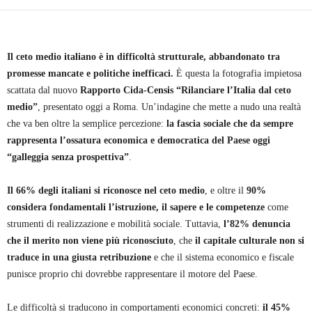
Il ceto medio italiano è in difficoltà strutturale, abbandonato tra
promesse mancate e politiche inefficaci.
È questa la fotografia impietosa
scattata dal nuovo
Rapporto Cida-Censis “Rilanciare l’Italia dal ceto
medio”
, presentato oggi a Roma. Un’indagine che mette a nudo una realtà
che va ben oltre la semplice percezione:
la fascia sociale che da sempre
rappresenta l’ossatura economica e democratica del Paese oggi
“galleggia senza prospettiva”
.
Il 66% degli italiani si riconosce nel ceto medio
, e oltre il
90%
considera fondamentali l’istruzione, il sapere e le competenze
come
strumenti di realizzazione e mobilità sociale. Tuttavia,
l’82% denuncia
che il merito non viene più riconosciuto
, che
il capitale culturale non si
traduce in una giusta retribuzione
e che il sistema economico e fiscale
punisce proprio chi dovrebbe rappresentare il motore del Paese.
Le difficoltà si traducono in comportamenti economici concreti:
il 45%