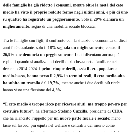
delle famiglie ha già ridotto i consumi
, mentre
oltre la metà del ceto
medio ha visto il proprio reddito fermo negli ultimi anni
, e
più di uno
su quattro ha registrato un peggioramento
. Solo
il 20% dichiara un
miglioramento
, segno di una mobilità sociale bloccata.
Tra le famiglie con figli, il confronto con la situazione economica di dieci
anni fa è desolante: solo
il 18% segnala un miglioramento
, contro
il
26,9% che denuncia un peggioramento
. I dati diventano ancora più
espliciti quando si analizzano i decili di ricchezza netta familiare nel
decennio 2014-2024:
i primi cinque decili, ossia il ceto popolare e
medio-basso, hanno perso il 2,9% in termini reali
,
il ceto medio-alto
ha subito un tracollo del 19,7%
, mentre anche i due decili più ricchi
hanno visto una flessione del 4,3%.
“Il ceto medio è troppo ricco per ricevere aiuti, ma troppo povero per
costruire futuro”
, ha affermato
Stefano Cuzzilla
, presidente di
CIDA
,
che ha rilanciato l’appello per
un nuovo patto fiscale e sociale
: meno
tasse sul lavoro, più equità nel welfare e centralità del merito come