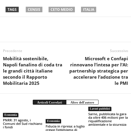
TAGS
CENSIS
CETO MEDIO
ITALIA
Precedente
Successivo
Mobilità sostenibile,
Microsoft e Confapi
Napoli fanalino di coda tra
rinnovano l’intesa per l’AI:
le grandi città italiane
partnership strategica per
secondo il Rapporto
accelerare l’adozione tra
Mobilitaria 2025
le PMI
Articoli Correlati
Altro dell'autore
Lavori pubblici
Sarno, pubblicata la gara
Economia
da oltre 406 milioni per la
PNRR: 31 agosto, i
riqualificazione
Economia
Comuni del Sud rischiano
ambientale e la sicurezza
Fiducia in ripresa: a luglio
i fondi
cresce l’ottimismo di