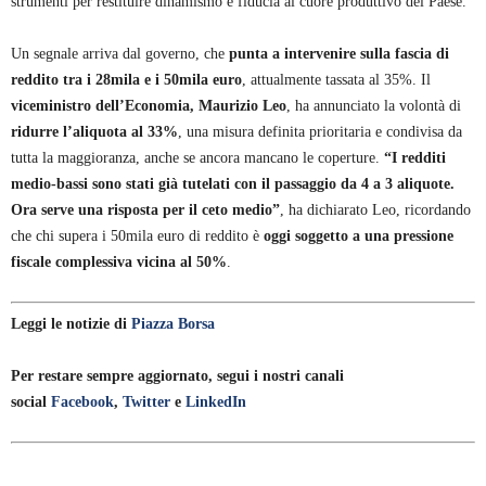
strumenti per restituire dinamismo e fiducia al cuore produttivo del Paese.
Un segnale arriva dal governo, che
punta a intervenire sulla fascia di
reddito tra i 28mila e i 50mila euro
, attualmente tassata al 35%. Il
viceministro dell’Economia, Maurizio Leo
, ha annunciato la volontà di
ridurre l’aliquota al 33%
, una misura definita prioritaria e condivisa da
tutta la maggioranza, anche se ancora mancano le coperture.
“I redditi
medio-bassi sono stati già tutelati con il passaggio da 4 a 3 aliquote.
Ora serve una risposta per il ceto medio”
, ha dichiarato Leo, ricordando
che chi supera i 50mila euro di reddito è
oggi soggetto a una pressione
fiscale complessiva vicina al 50%
.
Leggi le notizie di
Piazza Borsa
Per restare sempre aggiornato, segui i nostri canali
social
Facebook
,
Twitter
e
LinkedIn