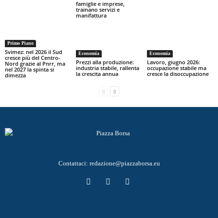
famiglie e imprese,
trainano servizi e
manifattura
Primo Piano
Svimez: nel 2026 il Sud
Economia
Economia
cresce più del Centro-
Prezzi alla produzione:
Lavoro, giugno 2026:
Nord grazie al Pnrr, ma
industria stabile, rallenta
occupazione stabile ma
nel 2027 la spinta si
la crescita annua
cresce la disoccupazione
dimezza
Contattaci:
redazione@piazzaborsa.eu