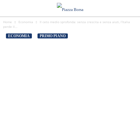
Home
Economia
Il ceto medio sprofonda: senza crescita e senza aiuti, l’Italia
perde il...
ECONOMIA
PRIMO PIANO