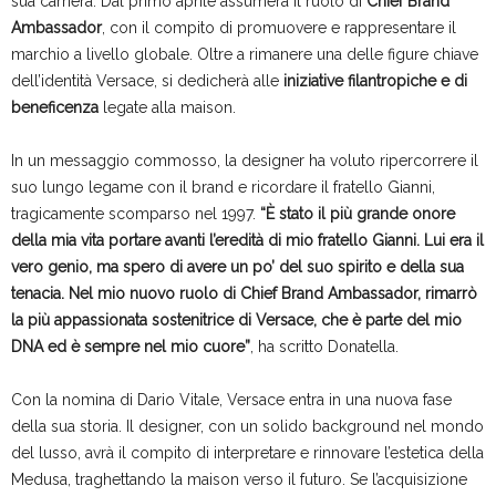
sua carriera. Dal primo aprile assumerà il ruolo di
Chief Brand
Ambassador
, con il compito di promuovere e rappresentare il
marchio a livello globale. Oltre a rimanere una delle figure chiave
dell’identità Versace, si dedicherà alle
iniziative filantropiche e di
beneficenza
legate alla maison.
In un messaggio commosso, la designer ha voluto ripercorrere il
suo lungo legame con il brand e ricordare il fratello Gianni,
tragicamente scomparso nel 1997.
“È stato il più grande onore
della mia vita portare avanti l’eredità di mio fratello Gianni. Lui era il
vero genio, ma spero di avere un po’ del suo spirito e della sua
tenacia. Nel mio nuovo ruolo di Chief Brand Ambassador, rimarrò
la più appassionata sostenitrice di Versace, che è parte del mio
DNA ed è sempre nel mio cuore”
, ha scritto Donatella.
Con la nomina di Dario Vitale, Versace entra in una nuova fase
della sua storia. Il designer, con un solido background nel mondo
del lusso, avrà il compito di interpretare e rinnovare l’estetica della
Medusa, traghettando la maison verso il futuro. Se l’acquisizione