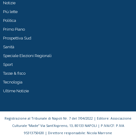
Notizie
Più lette
Politica
Primo Piano
Prospettiva Sud
Sanità
Speciale Elezioni Regionali
Sport
Tasse & fisco
Tecnologia
Ultime Notizie
Registrazione al Tribunale di Napoli Nr. 7 del 7/04/2022 | Editore: Associazione
Culturale “Made” Via Sant’Aspreno, 13, 80133 NAPOLI | P.IVA/CF: P.IVA
95313750630 | Direttore responsabile: Nicola Marrone