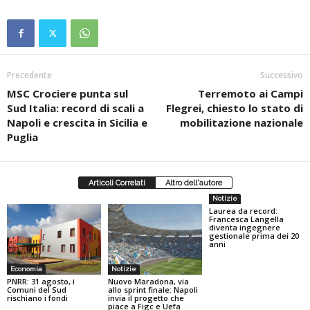
Precedente
Successivo
MSC Crociere punta sul
Terremoto ai Campi
Sud Italia: record di scali a
Flegrei, chiesto lo stato di
Napoli e crescita in Sicilia e
mobilitazione nazionale
Puglia
Articoli Correlati
Altro dell'autore
Notizie
Laurea da record:
Francesca Langella
diventa ingegnere
gestionale prima dei 20
anni
Economia
Notizie
PNRR: 31 agosto, i
Nuovo Maradona, via
Comuni del Sud
allo sprint finale: Napoli
rischiano i fondi
invia il progetto che
piace a Figc e Uefa