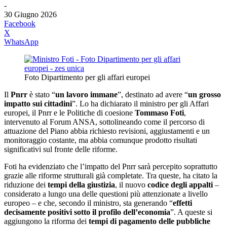
-
30 Giugno 2026
Facebook
X
WhatsApp
Foto Dipartimento per gli affari europei
Il
Pnrr
è stato “
un lavoro immane
”, destinato ad avere “
un grosso
impatto sui cittadini
”. Lo ha dichiarato il ministro per gli Affari
europei, il Pnrr e le Politiche di coesione
Tommaso Foti
,
intervenuto al Forum ANSA, sottolineando come il percorso di
attuazione del Piano abbia richiesto revisioni, aggiustamenti e un
monitoraggio costante, ma abbia comunque prodotto risultati
significativi sul fronte delle riforme.
Foti ha evidenziato che l’impatto del Pnrr sarà percepito soprattutto
grazie alle riforme strutturali già completate. Tra queste, ha citato la
riduzione dei
tempi della giustizia
, il nuovo
codice degli appalti
–
considerato a lungo una delle questioni più attenzionate a livello
europeo – e che, secondo il ministro, sta generando “
effetti
decisamente positivi sotto il profilo dell’economia
”. A queste si
aggiungono la riforma dei
tempi di pagamento delle pubbliche