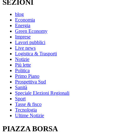
SEZIONI
blog
Economia
Energia
Green Economy
Imprese
Lavori pubblici
Live news
Logistica & Trasporti
Notizie
Più lette
Politica
Primo Piano
Prospettiva Sud
Sanità
Speciale Elezioni Regionali
Sport
Tasse & fisco
Tecnologia
Ultime Notizie
PIAZZA BORSA