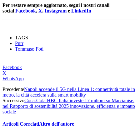
Per restare sempre aggiornato, segui i nostri canali
social
Facebook
,
X
,
Instagram
e
LinkedIn
TAGS
Pnrr
Tommaso Foti
Facebook
X
WhatsApp
Precedente
Napoli accende il 5G nella Linea 1: connettività totale in
metro, la città accelera sulla smart mobility
Successivo
Coca‑Cola HBC Italia investe 17 milioni su Marcianise:
nel Rapporto di sostenibilità 2025 innovazione, efficienza e impatto
sociale
Articoli Correlati
Altro dell'autore