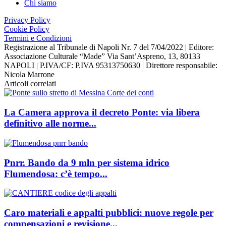
Chi siamo
Privacy Policy
Cookie Policy
Termini e Condizioni
Registrazione al Tribunale di Napoli Nr. 7 del 7/04/2022 | Editore:
Associazione Culturale “Made” Via Sant’Aspreno, 13, 80133
NAPOLI | P.IVA/CF: P.IVA 95313750630 | Direttore responsabile:
Nicola Marrone
Articoli correlati
La Camera approva il decreto Ponte: via libera
definitivo alle norme...
Pnrr. Bando da 9 mln per sistema idrico
Flumendosa: c’è tempo...
Caro materiali e appalti pubblici: nuove regole per
compensazioni e revisione...