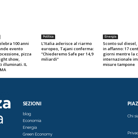
Politica
Energia
celebra 100 anni
L’Italia aderisce al riarmo
Sconto sul diesel
ande evento
europeo, Tajani conferma:
in affanno: 17 cen
rocessione, pizza
“Chiederemo Safe per 14,9
giorni mentre la c
light show,
miliardi”
internazionale i
illuminati. IL
misure tampone
MMA
SEZIONI
PIA
blog
Chi s
Economia
Energia
Priva
Green Economy