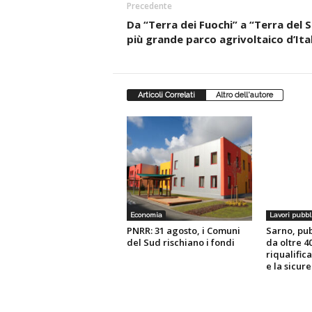
Precedente
Da “Terra dei Fuochi” a “Terra del So
più grande parco agrivoltaico d’Ital
Articoli Correlati
Altro dell'autore
Economia
Lavori pubbl
PNRR: 31 agosto, i Comuni
Sarno, pub
del Sud rischiano i fondi
da oltre 40
riqualific
e la sicur