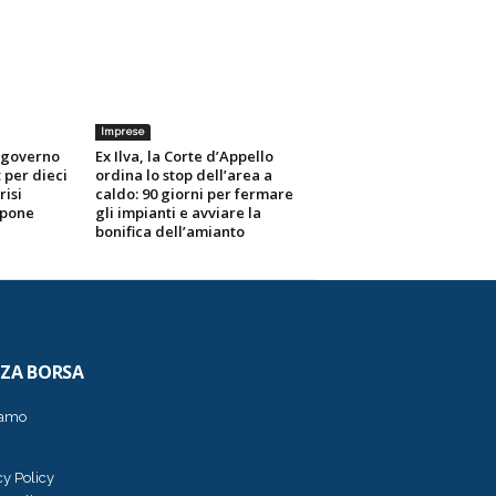
Imprese
, governo
Ex Ilva, la Corte d’Appello
t per dieci
ordina lo stop dell’area a
risi
caldo: 90 giorni per fermare
mpone
gli impianti e avviare la
bonifica dell’amianto
ZZA BORSA
iamo
cy Policy