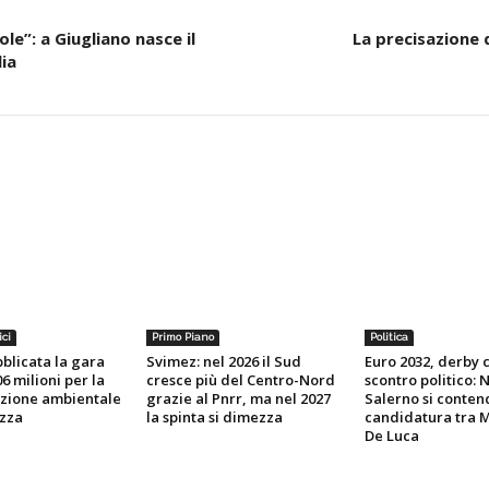
le”: a Giugliano nasce il
La precisazione d
ia
ici
Primo Piano
Politica
blicata la gara
Svimez: nel 2026 il Sud
Euro 2032, derby
6 milioni per la
cresce più del Centro-Nord
scontro politico: 
azione ambientale
grazie al Pnrr, ma nel 2027
Salerno si conten
ezza
la spinta si dimezza
candidatura tra 
De Luca