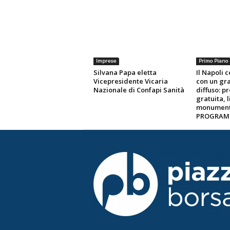
Imprese
Primo Piano
Silvana Papa eletta
Il Napoli 
Vicepresidente Vicaria
con un gr
Nazionale di Confapi Sanità
diffuso: p
gratuita, 
monumenti 
PROGRA