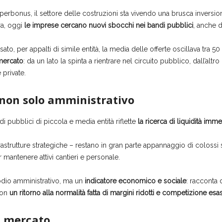
erbonus, il settore delle costruzioni sta vivendo una brusca inversio
ra, oggi
le imprese cercano nuovi sbocchi nei bandi pubblici
, anche d
to, per appalti di simile entità, la media delle offerte oscillava tra 
mercato
: da un lato la spinta a rientrare nel circuito pubblico, dall’altro l
private.
non solo amministrativo
i pubblici di piccola e media entità riflette
la ricerca di liquidità immed
astrutture strategiche – restano in gran parte appannaggio di colossi s
 mantenere attivi cantieri e personale.
odio amministrativo, ma un
indicatore economico e sociale
: racconta 
con
un ritorno alla normalità fatta di margini ridotti e competizione esa
el mercato