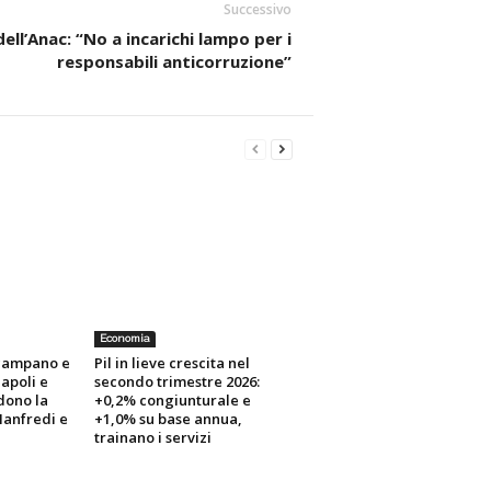
Successivo
ell’Anac: “No a incarichi lampo per i
responsabili anticorruzione”
Economia
 campano e
Pil in lieve crescita nel
Napoli e
secondo trimestre 2026:
dono la
+0,2% congiunturale e
Manfredi e
+1,0% su base annua,
trainano i servizi