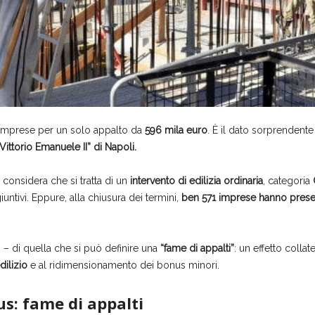
 imprese per un solo appalto da
596 mila euro
. È il dato sorprendente
“Vittorio Emanuele II” di Napoli.
considera che si tratta di un
intervento di edilizia ordinaria
, categoria
ntivi. Eppure, alla chiusura dei termini,
ben 571 imprese hanno presen
– di quella che si può definire una
“fame di appalti”
: un effetto collat
ilizio
e al ridimensionamento dei bonus minori.
us: fame di appalti