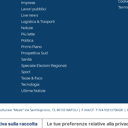
Cooki
Imprese
Termi
Lavori pubblici
Live news
Logistica & Trasporti
Notizie
Più lette
Politica
Primo Piano
Prospettiva Sud
Sanità
Speciale Elezioni Regionali
Sport
Tasse & fisco
Tecnologia
Ultime Notizie
 Culturale “Made” Via Sant’Aspreno, 13, 80133 NAPOLI | P.IVA/CF: P.IVA 95313750630 |
iva sulla raccolta
Le tue preferenze relative alla priva