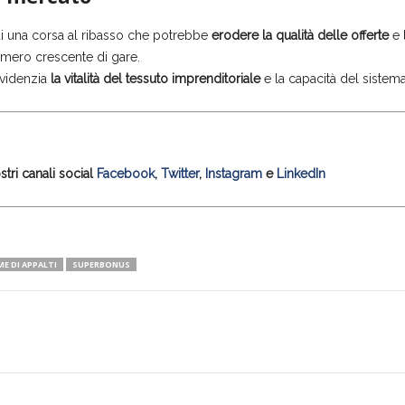
o di una corsa al ribasso che potrebbe
erodere la qualità delle offerte
e 
numero crescente di gare.
videnzia
la vitalità del tessuto imprenditoriale
e la capacità del sistema e
tri canali social
Facebook
,
Twitter
,
Instagram
e
LinkedIn
ME DI APPALTI
SUPERBONUS