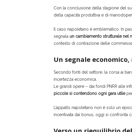
Con la conclusione della stagione del sup
della capacità produttiva e di manodope
Il caso napoletano è emblematico. In passa
segnala
un cambiamento strutturale nel 
contesto di contrazione delle commesse 
Un segnale economico, 
Secondo fonti del settore, la corsa ai band
incertezza economica.
Le grandi opere – dai fondi PNRR alle infr
piccole si contendono ogni gara utile
per
L’appalto napoletano non è solo un epis
incentivata dai bonus, oggi si confronta 
Verso un riequilibrio d