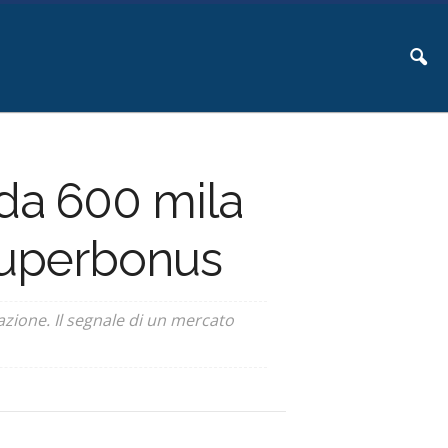
 da 600 mila
 Superbonus
pazione. Il segnale di un mercato