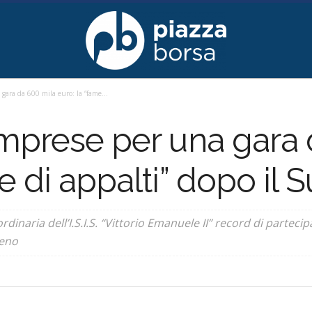
gara da 600 mila euro: la “fame...
imprese per una gara
me di appalti” dopo il
dinaria dell’I.S.I.S. “Vittorio Emanuele II” record di parteci
geno