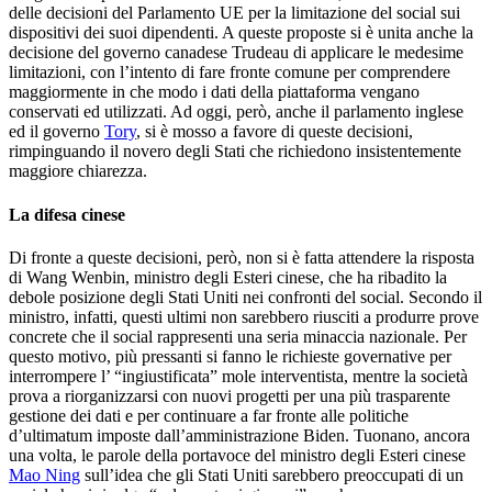
delle decisioni del Parlamento UE per la limitazione del social sui
dispositivi dei suoi dipendenti. A queste proposte si è unita anche la
decisione del governo canadese Trudeau di applicare le medesime
limitazioni, con l’intento di fare fronte comune per comprendere
maggiormente in che modo i dati della piattaforma vengano
conservati ed utilizzati. Ad oggi, però, anche il parlamento inglese
ed il governo
Tory
, si è mosso a favore di queste decisioni,
rimpinguando il novero degli Stati che richiedono insistentemente
maggiore chiarezza.
La difesa cinese
Di fronte a queste decisioni, però, non si è fatta attendere la risposta
di Wang Wenbin, ministro degli Esteri cinese, che ha ribadito la
debole posizione degli Stati Uniti nei confronti del social. Secondo il
ministro, infatti, questi ultimi non sarebbero riusciti a produrre prove
concrete che il social rappresenti una seria minaccia nazionale. Per
questo motivo, più pressanti si fanno le richieste governative per
interrompere l’ “ingiustificata” mole interventista, mentre la società
prova a riorganizzarsi con nuovi progetti per una più trasparente
gestione dei dati e per continuare a far fronte alle politiche
d’ultimatum imposte dall’amministrazione Biden. Tuonano, ancora
una volta, le parole della portavoce del ministro degli Esteri cinese
Mao Ning
sull’idea che gli Stati Uniti sarebbero preoccupati di un