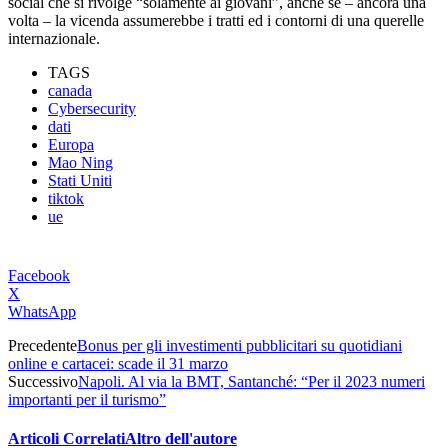
social che si rivolge “solamente ai giovani”, anche se – ancora una
volta – la vicenda assumerebbe i tratti ed i contorni di una querelle
internazionale.
TAGS
canada
Cybersecurity
dati
Europa
Mao Ning
Stati Uniti
tiktok
ue
Facebook
X
WhatsApp
Precedente
Bonus per gli investimenti pubblicitari su quotidiani
online e cartacei: scade il 31 marzo
Successivo
Napoli. Al via la BMT, Santanché: “Per il 2023 numeri
importanti per il turismo”
Articoli Correlati
Altro dell'autore