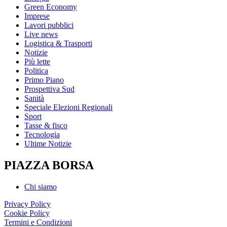
Green Economy
Imprese
Lavori pubblici
Live news
Logistica & Trasporti
Notizie
Più lette
Politica
Primo Piano
Prospettiva Sud
Sanità
Speciale Elezioni Regionali
Sport
Tasse & fisco
Tecnologia
Ultime Notizie
PIAZZA BORSA
Chi siamo
Privacy Policy
Cookie Policy
Termini e Condizioni