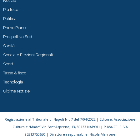
Notizie
Più lette
Politica
Primo Piano
Prospettiva Sud
Sanità
Speciale Elezioni Regionali
Sport
Tasse & fisco
Tecnologia
Ultime Notizie
Registrazione al Tribunale di Napoli Nr. 7 del 7/04/2022 | Editore: Associazione
Culturale “Made” Via Sant’Aspreno, 13, 80133 NAPOLI | P.IVA/CF: P.IVA
95313750630 | Direttore responsabile: Nicola Marrone