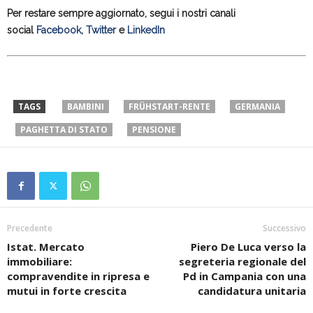
Per restare sempre aggiornato, segui i nostri canali
social
Facebook
,
Twitter
e
LinkedIn
TAGS
BAMBINI
FRÜHSTART-RENTE
GERMANIA
PAGHETTA DI STATO
PENSIONE
Precedente
Successivo
Istat. Mercato
Piero De Luca verso la
immobiliare:
segreteria regionale del
compravendite in ripresa e
Pd in Campania con una
mutui in forte crescita
candidatura unitaria