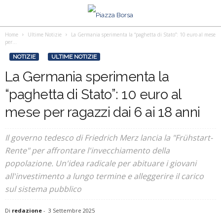
Home
Ultime Notizie
La Germania sperimenta la “paghetta di Stato”: 10 euro al mese
per...
NOTIZIE
ULTIME NOTIZIE
La Germania sperimenta la
“paghetta di Stato”: 10 euro al
mese per ragazzi dai 6 ai 18 anni
Il governo tedesco di Friedrich Merz lancia la "Frühstart-
Rente" per affrontare l'invecchiamento della
popolazione. Un'idea radicale per abituare i giovani
all'investimento a lungo termine e alleggerire il carico
sul sistema pubblico
Di
redazione
-
3 Settembre 2025