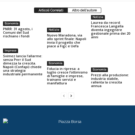
Articoli Correlati
Altro dell'autore
Notizie
Laurea da record:
Economia
Francesca Langella
PNRR: 31 agosto, i
diventa ingegnere
Notizie
Comuni del Sud
gestionale prima dei 20
Nuovo Maradona, via
rischiano i fondi
anni
allo sprint finale: Napoli
invia il progetto che
piace a Figc e Uefa
Imprese
Svimez lancia l’allarme:
senza Pnrr il Sud
dimezza la crescita.
Economia
Napoli (Confapi) chiede
Fiducia in ripresa: a
Economia
una strategia
luglio cresce l’ottimismo
industriale permanente
Prezzi alla produzione:
di famiglie e imprese,
industria stabile,
trainano servizi e
rallenta la crescita
manifattura
annua