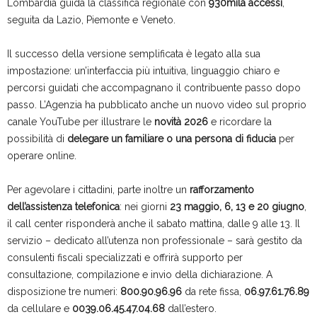
Lombardia guida la classifica regionale con
930mila accessi
,
seguita da Lazio, Piemonte e Veneto.
Il successo della versione semplificata è legato alla sua
impostazione: un’interfaccia più intuitiva, linguaggio chiaro e
percorsi guidati che accompagnano il contribuente passo dopo
passo. L’Agenzia ha pubblicato anche un nuovo video sul proprio
canale YouTube per illustrare le
novità 2026
e ricordare la
possibilità di
delegare un familiare o una persona di fiducia
per
operare online.
Per agevolare i cittadini, parte inoltre un
rafforzamento
dell’assistenza telefonica
: nei giorni
23 maggio, 6, 13 e 20 giugno
,
il call center risponderà anche il sabato mattina, dalle 9 alle 13. Il
servizio – dedicato all’utenza non professionale – sarà gestito da
consulenti fiscali specializzati e offrirà supporto per
consultazione, compilazione e invio della dichiarazione. A
disposizione tre numeri:
800.90.96.96
da rete fissa,
06.97.61.76.89
da cellulare e
0039.06.45.47.04.68
dall’estero.