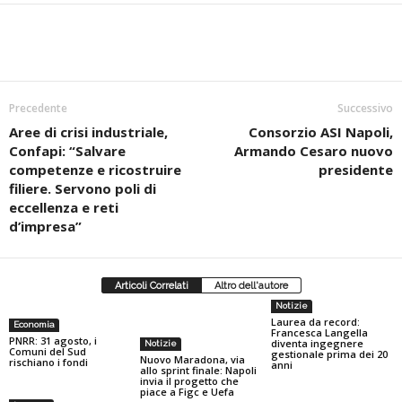
Precedente
Successivo
Aree di crisi industriale,
Consorzio ASI Napoli,
Confapi: “Salvare
Armando Cesaro nuovo
competenze e ricostruire
presidente
filiere. Servono poli di
eccellenza e reti
d’impresa”
Articoli Correlati
Altro dell'autore
Notizie
Laurea da record:
Economia
Francesca Langella
PNRR: 31 agosto, i
diventa ingegnere
Notizie
Comuni del Sud
gestionale prima dei 20
Nuovo Maradona, via
rischiano i fondi
anni
allo sprint finale: Napoli
invia il progetto che
piace a Figc e Uefa