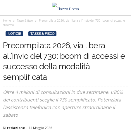
Home
Tasse & fisco
Precompilata 2026, via libera all’invio del 730: boom di accessi e
successo...
NOTIZIE
TASSE & FISCO
Precompilata 2026, via libera
all’invio del 730: boom di accessi e
successo della modalità
semplificata
Oltre 4 milioni di consultazioni in due settimane. L’80%
dei contribuenti sceglie il 730 semplificato. Potenziata
l’assistenza telefonica con aperture straordinarie il
sabato
Di
redazione
-
14 Maggio 2026