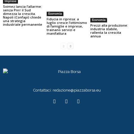
Imprese
Svimez lancia l’allarme:
senza Pnrr il Sud
dimezza la crescita.
Economia
Napoli (Confapi) chiede
Fiducia in ripresa: a
Economia
una strategia
luglio cresce l’ottimismo
industriale permanente
Prezzi alla produzione:
di famiglie e imprese,
industria stabile,
trainano servizi e
rallenta la crescita
manifattura
annua
Contattaci:
redazione@piazzaborsa.eu