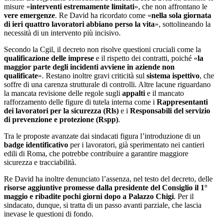
misure «
interventi estremamente limitati
», che non affrontano le
vere emergenze
. Re David ha ricordato come «
nella sola giornata
di ieri quattro lavoratori abbiano perso la vita
», sottolineando la
necessità di un intervento più incisivo.
Secondo la Cgil, il decreto non risolve questioni cruciali come la
qualificazione delle imprese
e il rispetto dei contratti, poiché «
la
maggior parte degli incidenti avviene in aziende non
qualificate
». Restano inoltre gravi criticità sul
sistema ispettivo
, che
soffre di una carenza strutturale di controlli. Altre lacune riguardano
la mancata revisione delle regole sugli
appalti
e il mancato
rafforzamento delle figure di tutela interna come i
Rappresentanti
dei lavoratori per la sicurezza (Rls)
e i
Responsabili del servizio
di prevenzione e protezione (Rspp)
.
Tra le proposte avanzate dai sindacati figura l’introduzione di un
badge identificativo
per i lavoratori, già sperimentato nei cantieri
edili di Roma, che potrebbe contribuire a garantire maggiore
sicurezza e tracciabilità.
Re David ha inoltre denunciato l’assenza, nel testo del decreto, delle
risorse aggiuntive promesse dalla presidente del Consiglio il 1°
maggio e ribadite pochi giorni dopo a Palazzo Chigi
. Per il
sindacato, dunque, si tratta di un passo avanti parziale, che lascia
inevase le questioni di fondo.