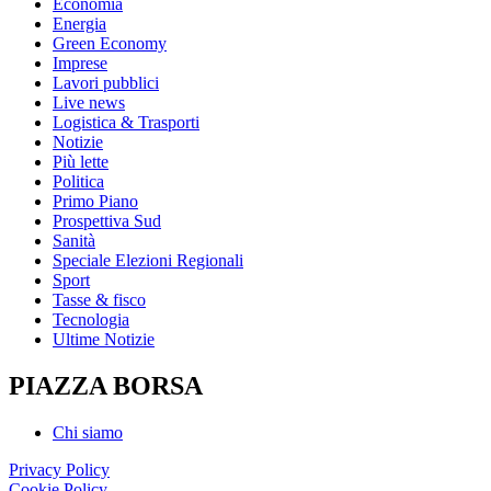
Economia
Energia
Green Economy
Imprese
Lavori pubblici
Live news
Logistica & Trasporti
Notizie
Più lette
Politica
Primo Piano
Prospettiva Sud
Sanità
Speciale Elezioni Regionali
Sport
Tasse & fisco
Tecnologia
Ultime Notizie
PIAZZA BORSA
Chi siamo
Privacy Policy
Cookie Policy