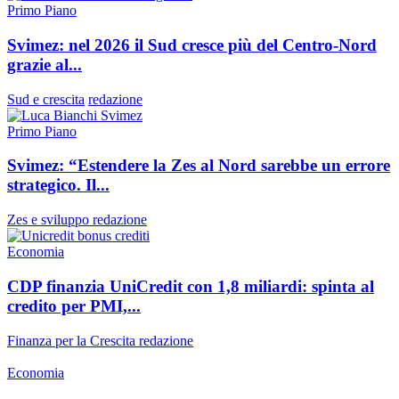
Primo Piano
Svimez: nel 2026 il Sud cresce più del Centro-Nord
grazie al...
Sud e crescita
redazione
Primo Piano
Svimez: “Estendere la Zes al Nord sarebbe un errore
strategico. Il...
Zes e sviluppo
redazione
Economia
CDP finanzia UniCredit con 1,8 miliardi: spinta al
credito per PMI,...
Finanza per la Crescita
redazione
Economia