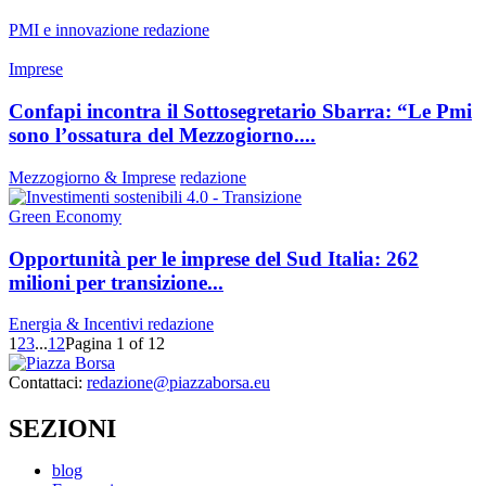
PMI e innovazione
redazione
Imprese
Confapi incontra il Sottosegretario Sbarra: “Le Pmi
sono l’ossatura del Mezzogiorno....
Mezzogiorno & Imprese
redazione
Green Economy
Opportunità per le imprese del Sud Italia: 262
milioni per transizione...
Energia & Incentivi
redazione
1
2
3
...
12
Pagina 1 of 12
Contattaci:
redazione@piazzaborsa.eu
SEZIONI
blog