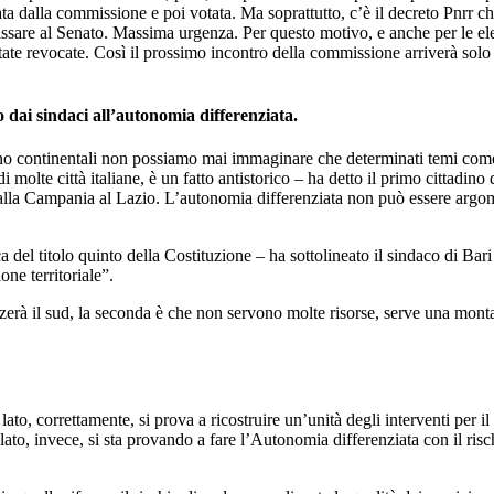
alla commissione e poi votata. Ma soprattutto, c’è il decreto Pnrr che 
assare al Senato. Massima urgenza. Per questo motivo, e anche per le elez
ate revocate. Così il prossimo incontro della commissione arriverà solo l
dai sindaci all’autonomia differenziata.
continentali non possiamo mai immaginare che determinati temi come il
 molte città italiane, è un fatto antistorico – ha detto il primo cittadino
a Campania al Lazio. L’autonomia differenziata non può essere argomento 
 del titolo quinto della Costituzione – ha sottolineato il sindaco di Bar
ne territoriale”.
erà il sud, la seconda è che non servono molte risorse, serve una monta
to, correttamente, si prova a ricostruire un’unità degli interventi per 
 lato, invece, si sta provando a fare l’Autonomia differenziata con il ris