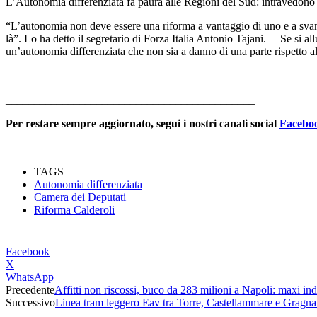
L’Autonomia differenziata fa paura alle Regioni del Sud: intravedono in 
“L’autonomia non deve essere una riforma a vantaggio di uno e a svanta
là”. Lo ha detto il segretario di Forza Italia Antonio Tajani. Se si a
un’autonomia differenziata che non sia a danno di una parte rispetto all
____________________________________________
Per restare sempre aggiornato, segui i nostri canali social
Facebo
TAGS
Autonomia differenziata
Camera dei Deputati
Riforma Calderoli
Facebook
X
WhatsApp
Precedente
Affitti non riscossi, buco da 283 milioni a Napoli: maxi in
Successivo
Linea tram leggero Eav tra Torre, Castellammare e Gragnano: