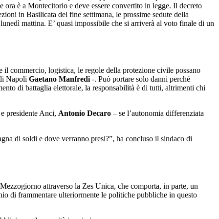
ora è a Montecitorio e deve essere convertito in legge. Il decreto
ioni in Basilicata del fine settimana, le prossime sedute della
unedì mattina. E’ quasi impossibile che si arriverà al voto finale di un
 commercio, logistica, le regole della protezione civile possano
 di Napoli
Gaetano Manfredi
-. Può portare solo danni perché
di battaglia elettorale, la responsabilità è di tutti, altrimenti chi
i e presidente Anci,
Antonio Decaro
– se l’autonomia differenziata
gna di soldi e dove verranno presi?”, ha concluso il sindaco di
il Mezzogiorno attraverso la Zes Unica, che comporta, in parte, un
chio di frammentare ulteriormente le politiche pubbliche in questo