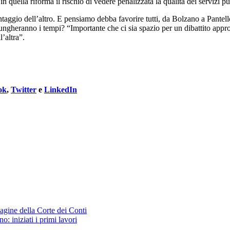
quella riforma il rischio di vedere penalizzata la qualità dei servizi pub
ggio dell’altro. E pensiamo debba favorire tutti, da Bolzano a Pantelle
llungheranno i tempi? “Importante che ci sia spazio per un dibattito ap
’altra”.
ok
,
Twitter
e
LinkedIn
dagine della Corte dei Conti
 iniziati i primi lavori