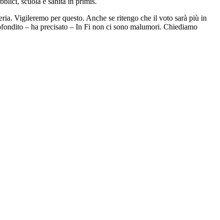
blici, scuola e sanità in primis.
ria. Vigileremo per questo. Anche se ritengo che il voto sarà più in
profondito – ha precisato – In Fi non ci sono malumori. Chiediamo