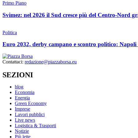
Primo Piano
Svimez: nel 2026 il Sud cresce più del Centro-Nord gra
Politica
Euro 2032, derby campano e scontro politico: Napoli
Contattaci:
redazione@piazzaborsa.eu
SEZIONI
blog
Economia
Energia
Green Economy
Imprese
Lavori pubblici
Live news
Logistica & Trasporti
Notizie
Più lette