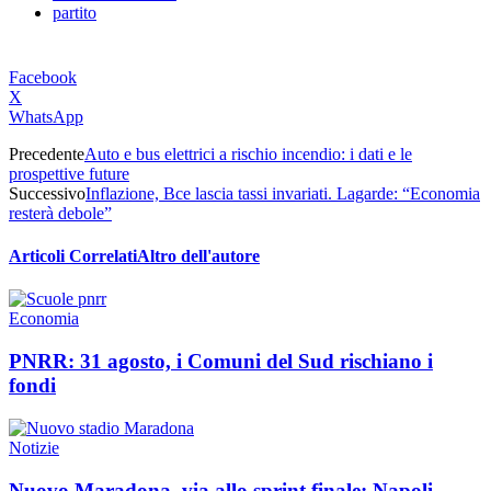
partito
Facebook
X
WhatsApp
Precedente
Auto e bus elettrici a rischio incendio: i dati e le
prospettive future
Successivo
Inflazione, Bce lascia tassi invariati. Lagarde: “Economia
resterà debole”
Articoli Correlati
Altro dell'autore
Economia
PNRR: 31 agosto, i Comuni del Sud rischiano i
fondi
Notizie
Nuovo Maradona, via allo sprint finale: Napoli