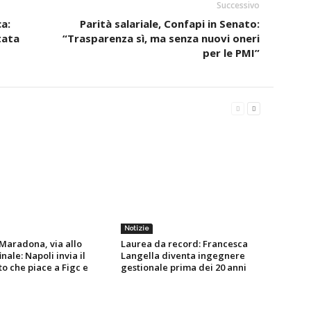
Successivo
a:
Parità salariale, Confapi in Senato:
tata
“Trasparenza sì, ma senza nuovi oneri
per le PMI”
Notizie
Maradona, via allo
Laurea da record: Francesca
inale: Napoli invia il
Langella diventa ingegnere
o che piace a Figc e
gestionale prima dei 20 anni