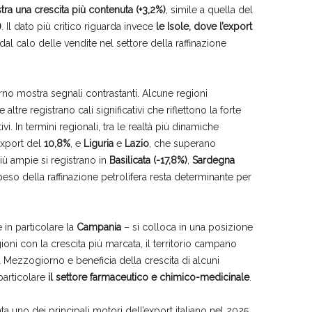
tra una crescita più contenuta (+3,2%)
, simile a quella del
)
. Il dato più critico riguarda invece
le Isole, dove l’export
 dal calo delle vendite nel settore della raffinazione
rno mostra segnali contrastanti. Alcune regioni
tre registrano cali significativi che riflettono la forte
. In termini regionali, tra le realtà più dinamiche
export del
10,8%
, e
Liguria
e
Lazio
, che superano
più ampie si registrano in
Basilicata
(-17,8%)
,
Sardegna
l peso della raffinazione petrolifera resta determinante per
 in particolare la
Campania
– si colloca in una posizione
oni con la crescita più marcata, il territorio campano
 Mezzogiorno e beneficia della crescita di alcuni
 particolare
il settore farmaceutico e chimico-medicinale
.
ta uno dei principali motori dell’export italiano nel 2025.