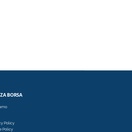
ZZA BORSA
iamo
cy Policy
e Policy