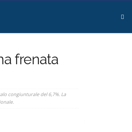
ma frenata
calo congiunturale del 6,7%. La
onale.