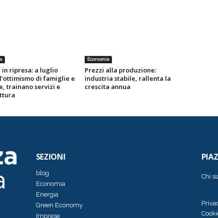
a
Economia
 in ripresa: a luglio
Prezzi alla produzione:
l’ottimismo di famiglie e
industria stabile, rallenta la
, trainano servizi e
crescita annua
ttura
SEZIONI
PIA
blog
Chi s
Economia
Energia
Priva
Green Economy
Cooki
Imprese