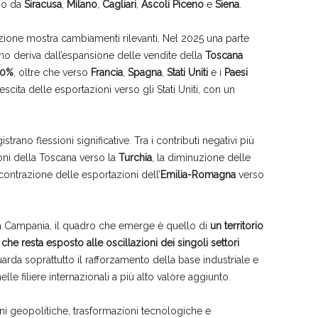
ono da
Siracusa
,
Milano
,
Cagliari
,
Ascoli Piceno
e
Siena
.
zione mostra cambiamenti rilevanti. Nel 2025 una parte
iano deriva dall’espansione delle vendite della
Toscana
00%
, oltre che verso
Francia
,
Spagna
,
Stati Uniti
e i
Paesi
escita delle esportazioni verso gli Stati Uniti, con un
trano flessioni significative. Tra i contributi negativi più
oni della Toscana verso la
Turchia
, la diminuzione delle
contrazione delle esportazioni dell’
Emilia-Romagna
verso
 la Campania, il quadro che emerge è quello di
un territorio
che resta esposto alle oscillazioni dei singoli settori
guarda soprattutto il rafforzamento della base industriale e
lle filiere internazionali a più alto valore aggiunto.
ni geopolitiche, trasformazioni tecnologiche e