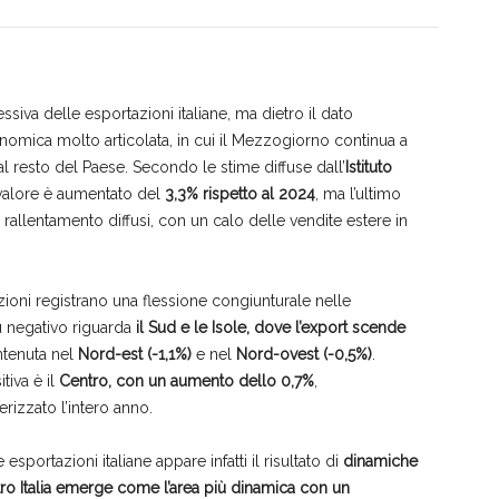
siva delle esportazioni italiane, ma dietro il dato
omica molto articolata, in cui il Mezzogiorno continua a
l resto del Paese. Secondo le stime diffuse dall’
Istituto
in valore è aumentato del
3,3% rispetto al 2024
, ma l’ultimo
 rallentamento diffusi, con un calo delle vendite estere in
azioni registrano una flessione congiunturale nelle
più negativo riguarda
il Sud e le Isole, dove l’export scende
ntenuta nel
Nord-est (-1,1%)
e nel
Nord-ovest (-0,5%)
.
tiva è il
Centro, con un aumento dello 0,7%
,
izzato l’intero anno.
sportazioni italiane appare infatti il risultato di
dinamiche
ro Italia emerge come l’area più dinamica con un