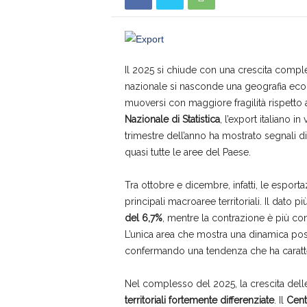
s
a
Il 2025 si chiude con una crescita comples
nazionale si nasconde una geografia econ
muoversi con maggiore fragilità rispetto a
Nazionale di Statistica
, l’export italiano 
trimestre dell’anno ha mostrato segnali di
quasi tutte le aree del Paese.
Tra ottobre e dicembre, infatti, le esport
principali macroaree territoriali. Il dato 
del 6,7%
, mentre la contrazione è più co
L’unica area che mostra una dinamica posi
confermando una tendenza che ha caratter
Nel complesso del 2025, la crescita delle e
territoriali fortemente differenziate
. Il
Cent