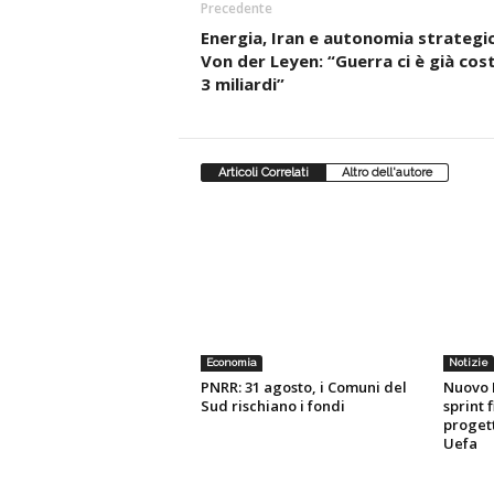
Precedente
Energia, Iran e autonomia strategic
Von der Leyen: “Guerra ci è già cos
3 miliardi”
Articoli Correlati
Altro dell'autore
Economia
Notizie
PNRR: 31 agosto, i Comuni del
Nuovo 
Sud rischiano i fondi
sprint f
progett
Uefa