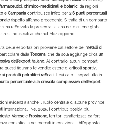
i farmaceutici, chimico-medicinali e botanici
da regioni
zo
e
Campania
contribuisce infatti per
2,6 punti percentuali
ionale
rispetto all’anno precedente. Si tratta di un comparto
ni ha rafforzato la presenza italiana nelle catene globali
tretti industriali anche nel Mezzogiorno.
cita delle esportazioni proviene dal settore dei
metalli di
n particolare dalla
Toscana
, che da sola aggiunge circa
un
siva dell’export italiano
. Al contrario, alcuni comparti
ra questi figurano le vendite estere di
articoli sportivi,
e ai
prodotti petroliferi raffinati
, il cui calo – soprattutto in
unto percentuale alla crescita complessiva dell’export
azioni evidenzia anche il ruolo centrale di alcune province
i internazionali. Nel 2025, i contributi positivi più
rieste
,
Varese
e
Frosinone
, territori caratterizzati da forti
nza consolidata nei mercati internazionali. All’opposto, i