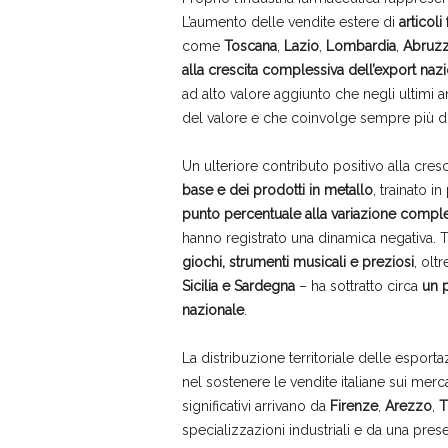
L’aumento delle vendite estere di
articol
come
Toscana
,
Lazio
,
Lombardia
,
Abruz
alla crescita complessiva dell’export naz
ad alto valore aggiunto che negli ultimi an
del valore e che coinvolge sempre più dis
Un ulteriore contributo positivo alla cres
base e dei prodotti in metallo
, trainato i
punto percentuale alla variazione comples
hanno registrato una dinamica negativa. T
giochi, strumenti musicali e preziosi
, oltr
Sicilia e Sardegna
– ha sottratto circa
un p
nazionale
.
La distribuzione territoriale delle esport
nel sostenere le vendite italiane sui mercat
significativi arrivano da
Firenze
,
Arezzo
,
T
specializzazioni industriali e da una prese