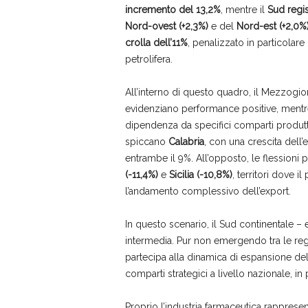
incremento del 13,2%
, mentre il
Sud regis
Nord-ovest (+2,3%)
e del
Nord-est (+2,0%
crolla dell’11%
, penalizzato in particolare
petrolifera.
All’interno di questo quadro, il Mezzogio
evidenziano performance positive, mentre al
dipendenza da specifici comparti produttivi
spiccano
Calabria
, con una crescita dell’
entrambe il 9%. All’opposto, le flessioni 
(-11,4%)
e
Sicilia
(-10,8%)
, territori dove i
l’andamento complessivo dell’export.
In questo scenario, il Sud continentale – e
intermedia. Pur non emergendo tra le regi
partecipa alla dinamica di espansione del
comparti strategici a livello nazionale, in
Proprio l’industria farmaceutica rappresen