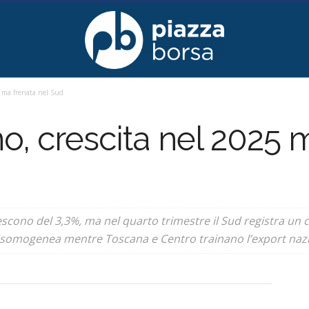
5 ma frenata nel Sud
no, crescita nel 2025 
escono del 3,3%, ma nel quarto trimestre il Sud registra un 
disomogenea mentre Toscana e Centro trainano l’export nazi