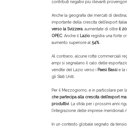
contributi negativi più rilevanti proveng
Anche la geografia dei mercati di destina
importante della crescita dell’export ital
verso la
Svizzera
, aumentate di oltre
il 2
OPEC
. Anche il
Lazio
registra una forte cr
aumento superiore al
54%
.
Al contrario, alcune rotte commerciali regis
ampi si segnalano il calo delle esportazi
vendite del Lazio verso i
Paesi Bassi
e la 
gli Stati Uniti.
Per il Mezzogiorno, e in particolare per
che partecipa alla crescita dell’export ma 
produttivi
. La sfida per i prossimi anni ri
l’integrazione delle imprese meridionali ne
In un contesto globale segnato da tensio