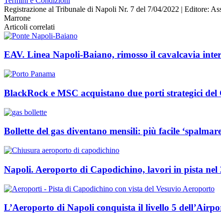
Termini e Condizioni
Registrazione al Tribunale di Napoli Nr. 7 del 7/04/2022 | Editore
Marrone
Articoli correlati
EAV. Linea Napoli-Baiano, rimosso il cavalcavia interfe
BlackRock e MSC acquistano due porti strategici del
Bollette del gas diventano mensili: più facile ‘spalmare
Napoli. Aeroporto di Capodichino, lavori in pista nel 
L’Aeroporto di Napoli conquista il livello 5 dell’Airpo