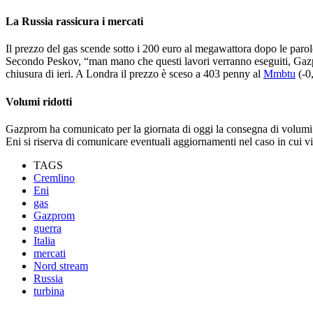
La Russia rassicura i mercati
Il prezzo del gas scende sotto i 200 euro al megawattora dopo le par
Secondo Peskov, “man mano che questi lavori verranno eseguiti, Gazp
chiusura di ieri. A Londra il prezzo è sceso a 403 penny al
Mmbtu
(-0
Volumi ridotti
Gazprom ha comunicato per la giornata di oggi la consegna di volumi di
Eni si riserva di comunicare eventuali aggiornamenti nel caso in cui vi
TAGS
Cremlino
Eni
gas
Gazprom
guerra
Italia
mercati
Nord stream
Russia
turbina