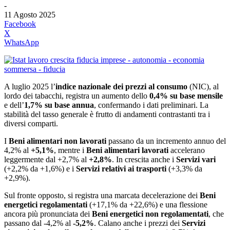
-
11 Agosto 2025
Facebook
X
WhatsApp
A luglio 2025 l’
indice nazionale dei prezzi al consumo
(NIC), al
lordo dei tabacchi, registra un aumento dello
0,4% su base mensile
e dell’
1,7% su base annua
, confermando i dati preliminari. La
stabilità del tasso generale è frutto di andamenti contrastanti tra i
diversi comparti.
I
Beni alimentari non lavorati
passano da un incremento annuo del
4,2% al
+5,1%
, mentre i
Beni alimentari lavorati
accelerano
leggermente dal +2,7% al
+2,8%
. In crescita anche i
Servizi vari
(+2,2% da +1,6%) e i
Servizi relativi ai trasporti
(+3,3% da
+2,9%).
Sul fronte opposto, si registra una marcata decelerazione dei
Beni
energetici regolamentati
(+17,1% da +22,6%) e una flessione
ancora più pronunciata dei
Beni energetici non regolamentati
, che
passano dal -4,2% al
-5,2%
. Calano anche i prezzi dei
Servizi