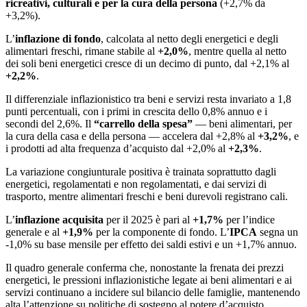
ricreativi, culturali e per la cura della persona
(+2,7% da
+3,2%).
L’
inflazione di fondo
, calcolata al netto degli energetici e degli
alimentari freschi, rimane stabile al
+2,0%
, mentre quella al netto
dei soli beni energetici cresce di un decimo di punto, dal +2,1% al
+2,2%
.
Il differenziale inflazionistico tra beni e servizi resta invariato a 1,8
punti percentuali, con i primi in crescita dello 0,8% annuo e i
secondi del 2,6%. Il
“carrello della spesa”
— beni alimentari, per
la cura della casa e della persona — accelera dal +2,8% al
+3,2%
, e
i prodotti ad alta frequenza d’acquisto dal +2,0% al
+2,3%
.
La variazione congiunturale positiva è trainata soprattutto dagli
energetici, regolamentati e non regolamentati, e dai servizi di
trasporto, mentre alimentari freschi e beni durevoli registrano cali.
L’
inflazione acquisita
per il 2025 è pari al
+1,7%
per l’indice
generale e al
+1,9%
per la componente di fondo. L’
IPCA
segna un
-1,0% su base mensile per effetto dei saldi estivi e un +1,7% annuo.
Il quadro generale conferma che, nonostante la frenata dei prezzi
energetici, le pressioni inflazionistiche legate ai beni alimentari e ai
servizi continuano a incidere sul bilancio delle famiglie, mantenendo
alta l’attenzione su politiche di sostegno al potere d’acquisto.