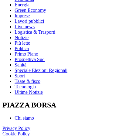
Energia
Green Economy
Imprese
Lavori pubblici
Live news
Logistica & Trasporti
Notizie
Più lette
Politica
Primo Piano
Prospettiva Sud
Sanità
Speciale Elezioni Regionali
Sport
Tasse & fisco
Tecnologia
Ultime Notizie
PIAZZA BORSA
Chi siamo
Privacy Policy
Cookie Policy